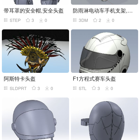
带耳罩的安全帽,安全头盔
防雨淋电动车手机支架,电瓶摩托车外卖骑手导航支架,带头盔的电动车手机支架
STEP
3
0
3DM
2
0
阿斯特卡头盔
F1方程式赛车头盔
SLDPRT
3
0
STL
3
0