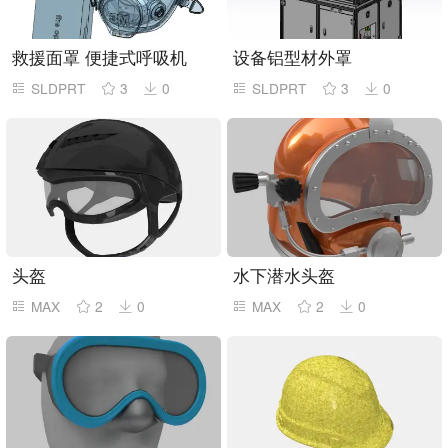
救援面罩 便捷式呼吸机
设备铝型材外罩
SLDPRT
3
0
SLDPRT
3
0
头盔
水下潜水头盔
MAX
2
0
MAX
2
0