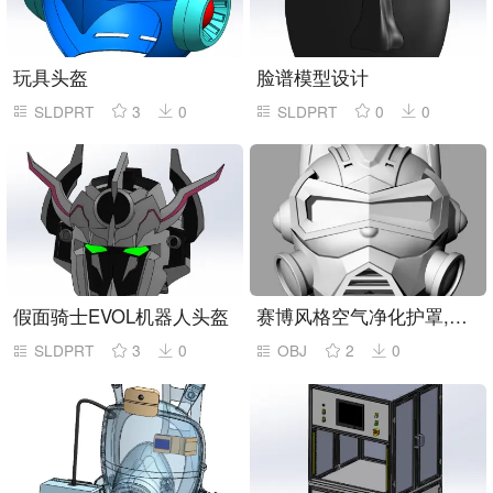
玩具头盔
脸谱模型设计
SLDPRT
3
0
SLDPRT
0
0
假面骑士EVOL机器人头盔
赛博风格空气净化护罩,小狗造型面具
SLDPRT
3
0
OBJ
2
0