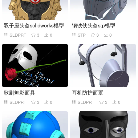
双子座头盔solidworks模型
钢铁侠头盔stp模型
SLDPRT
3
0
STP
3
0
歌剧魅影面具
耳机防护面罩
SLDPRT
3
0
SLDPRT
3
0