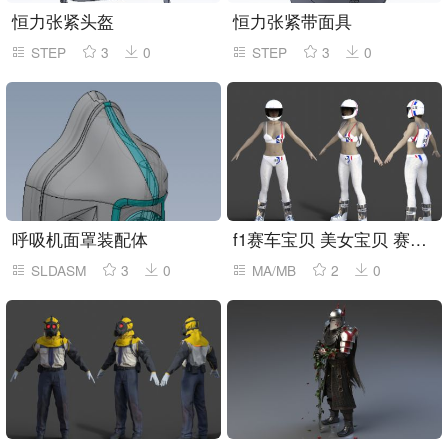
恒力张紧头盔
恒力张紧带面具
STEP
3
0
STEP
3
0
呼吸机面罩装配体
f1赛车宝贝 美女宝贝 赛车游戏女性角色
SLDASM
3
0
MA/MB
2
0