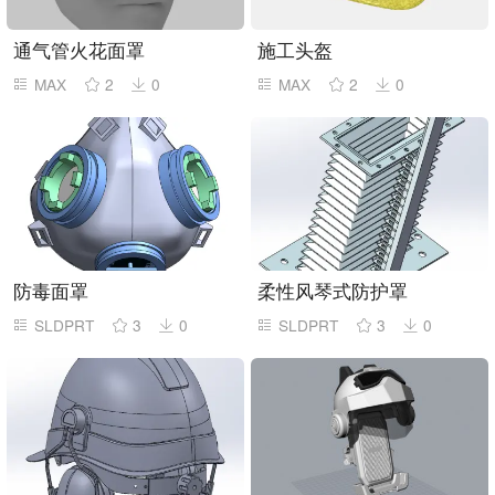
通气管火花面罩
施工头盔
MAX
2
0
MAX
2
0
防毒面罩
柔性风琴式防护罩
SLDPRT
3
0
SLDPRT
3
0