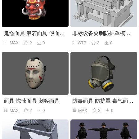
鬼怪面具 般若面具 假面装饰品
非标设备尖刺防护罩模具设计
MAX
2
0
STP
3
0
面具 惊悚面具 刺客面具
防毒面具 防护罩 毒气面罩塌陷模型
MAX
2
0
MAX
2
0