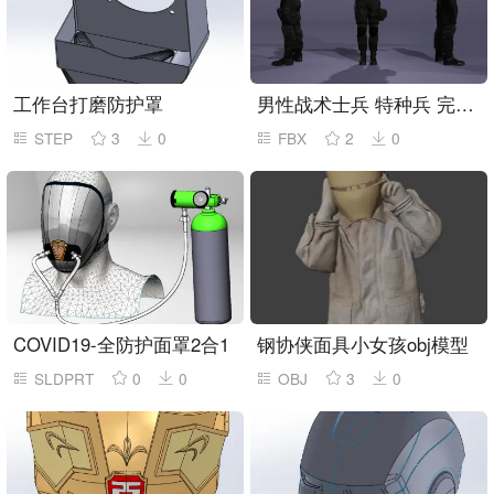
工作台打磨防护罩
男性战术士兵 特种兵 完整骨骼绑定带混合表情
STEP
3
0
FBX
2
0
COVID19-全防护面罩2合1
钢协侠面具小女孩obj模型
SLDPRT
0
0
OBJ
3
0