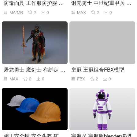
防毒面具 工作服防护服 化工施工作人员
诅咒骑士 中世纪重甲兵 有绑定
MA/MB
2
0
MAX
2
0
屠龙勇士 魔剑士 有绑定 2套皮肤外观
皇冠 王冠组合FBX模型
MAX
2
0
FBX
2
0
施工安全帽 安全头盔 矿工帽
宇航员,宇航服blender模型