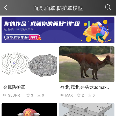
面具,面罩,防护罩模型
取消
金属防护罩一
盔龙,冠龙,盔头龙3dmax模型
SLDPRT
3
0
MAX
2
0