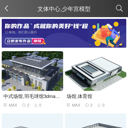
文体中心,少年宫模型
取消
中式场馆,羽毛球馆3dmax模型
场馆,体育馆
MAX
2
0
MAX
2
0