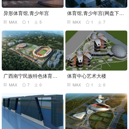
异形体育馆,青少年宫
体育馆,青少年宫(网盘下载)
MAX
1
5
MAX
1
7
广西南宁民族特色体育中心
体育中心艺术大楼
MAX
7
0
MAX
1
0