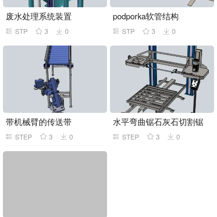
废水处理系统装置
podporka软管结构
STP
3
0
STP
3
0
带机械臂的传送带
水平弯曲锯石灰石切割锯
STEP
3
0
STEP
3
0