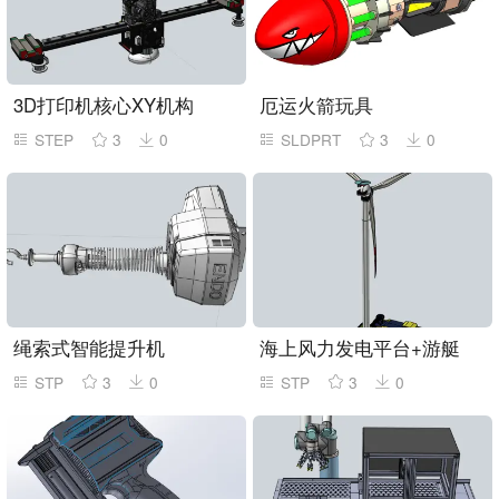
3D打印机核心XY机构
厄运火箭玩具
STEP
3
0
SLDPRT
3
0
绳索式智能提升机
海上风力发电平台+游艇
STP
3
0
STP
3
0