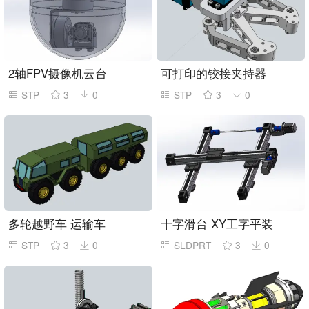
2轴FPV摄像机云台
可打印的铰接夹持器
STP
3
0
STP
3
0
多轮越野车 运输车
十字滑台 XY工字平装
STP
3
0
SLDPRT
3
0