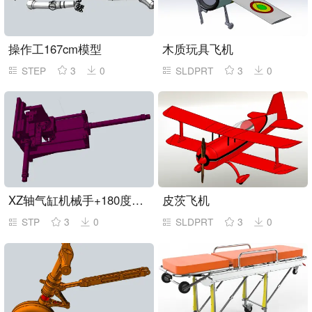
操作工167cm模型
木质玩具飞机
STEP
3
0
SLDPRT
3
0
XZ轴气缸机械手+180度翻转机构
皮茨飞机
STP
3
0
SLDPRT
3
0