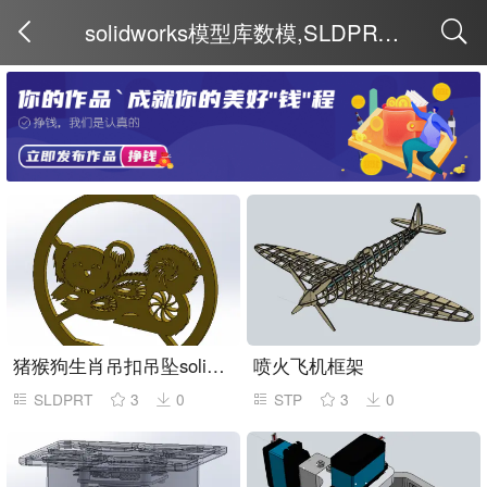
solidworks模型库数模,SLDPRT模型
取消
猪猴狗生肖吊扣吊坠solidwo模型
喷火飞机框架
SLDPRT
3
0
STP
3
0