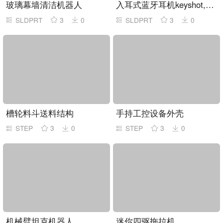
玻璃幕墙清洁机器人
入耳式蓝牙耳机keyshot,solidworks模型
SLDPRT
3
0
SLDPRT
3
0
槽轮料斗送料结构
手持工控设备外壳
STEP
3
0
STEP
3
0
机械臂坦克机器人
迷你四驱拖拉机