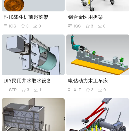
F-16战斗机前起落架
铝合金医用担架
IGS
3
0
IGS
3
0
DIY民用井水取水设备
电钻动力木工车床
STP
3
1
X_T
3
0