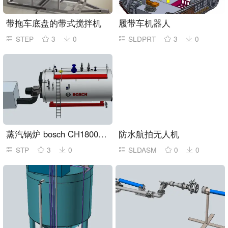
带拖车底盘的带式搅拌机
履带车机器人
STEP
3
0
SLDPRT
3
0
蒸汽锅炉 bosch CH18006 16000kgh
防水航拍无人机
STP
3
0
SLDASM
0
0