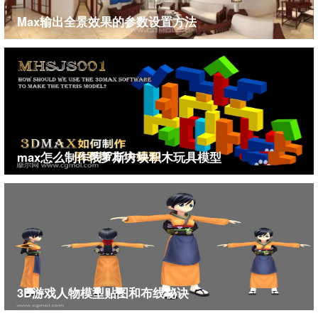
经过以上的步骤就可以找回丢失的材质了，大家学
Max输出全景效果的参数设置方法
会了吗？
max怎么制作俄罗斯方块积木玩具模型
3D游戏人物模型贴图和布线秘诀