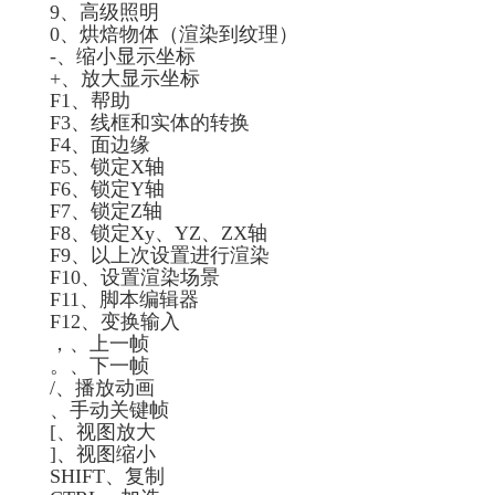
9、高级照明
0、烘焙物体（渲染到纹理）
-、缩小显示坐标
+、放大显示坐标
F1、帮助
F3、线框和实体的转换
F4、面边缘
F5、锁定X轴
F6、锁定Y轴
F7、锁定Z轴
F8、锁定Xy、YZ、ZX轴
F9、以上次设置进行渲染
F10、设置渲染场景
F11、脚本编辑器
F12、变换输入
，、上一帧
。、下一帧
/、播放动画
、手动关键帧
[、视图放大
]、视图缩小
SHIFT、复制