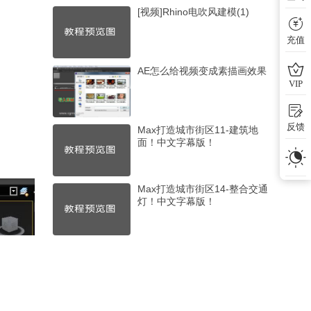
[视频]Rhino电吹风建模(1)
充值
AE怎么给视频变成素描画效果
VIP
反馈
Max打造城市街区11-建筑地
面！中文字幕版！
Max打造城市街区14-整合交通
灯！中文字幕版！