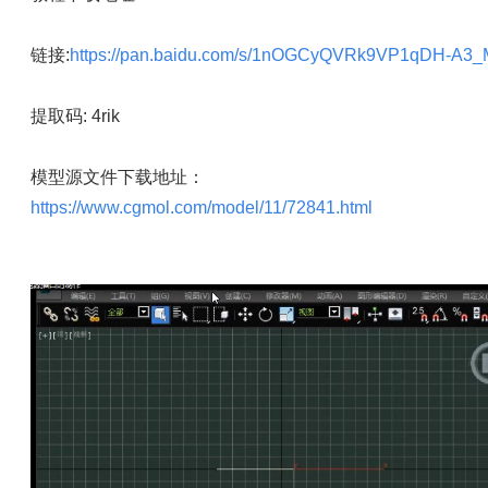
链接:
https://pan.baidu.com/s/1nOGCyQVRk9VP1qDH-A3
提取码: 4rik
模型源文件下载地址：
https://www.cgmol.com/model/11/72841.html