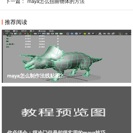
下一篇：
maya怎么扭曲物体的方法
推荐阅读
maya怎么制作法线贴图?
9、在ps的界面内按下Ctrl+O键将所有的贴图和uv都打
开，选择裙子的UV，将裙子贴图拖放进来，如图所
示：
你必须会：很冷门但是却很实用的maya技巧