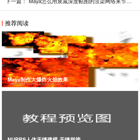
如果在不选取的情况下,无法显示CV模式,如果想
下一篇：
Maya怎么用衰减深度帖图的渲染网络来节省渲..
随时都能看到模型的CV,可以在显示菜单中选择相应菜
单,显示CV即可
推荐阅读
第20招 自定义图象分辨率
MAYA有默认的一些分辨率,如果你想让软件自己能
默认中添加自己想要的分辨率,可以在安装的位置下,找
MAYASCRIPTSPTHERS下找到
IMAGEFORMATS.MEL文件,这个文件就记载着分辨
率信息,可以自己添加.然后在软件中就可以看到自
Maya制作大爆炸火焰效果
己设定的分辨率
第21招 将Outliner分成两个
在该视图中如果元素很多的时候,会觉得Outliner不
够用,这个时候拖动下侧的底框,就可以分成两栏,这样选
择就省事多了.
第22招 运用选择区域,快速选择物体
在渲染工具按钮后有个选择框,输入相应名称和统
NURBS人体无缝建模,无缝拼接