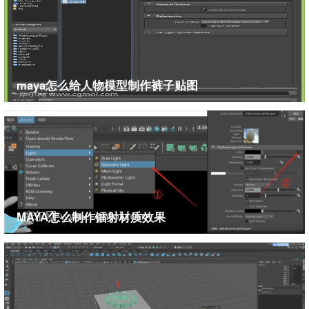
确的结果了。
第26招 确保精确的移动
在MAYA的视图中，我们可以精确的移动选择的物
体。方法是按下ALT键和键盘的4个方向键。是按照一
个像素的单位来移动的，但是要注意在透视图中，这
maya怎么给人物模型制作裤子贴图
样的操作会同时影响被选择物体的XYZ三个轴向的坐
标
第27招 添加标注说明
这招很酷，可以在视图中直接添加注释说明。只
能用英文和数字。不支持中文～首先要选择要注释的
物体，然后执行菜单的CreateAnnotation，然后你就可
MAYA怎么制作镭射材质效果
以随心所欲的添加注释说明了，这个特别实用方便。
第28招 在Outliner中快速找到物体
当我们在场景中选择一个物体的时候，例如骨
骼。有时候会在很多层级下面，很难选择。这个时候
你可以在Outliner中执行菜单命令DisplayReveal