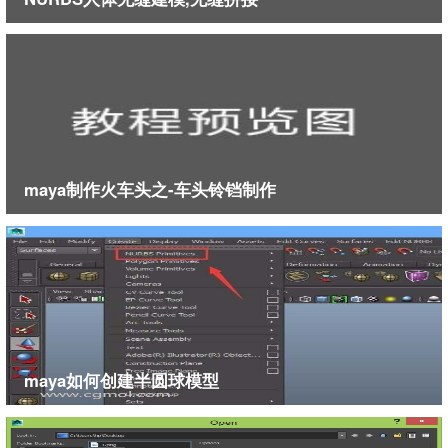
配符*可以迅速找到匹配的物体.例如ikHandle*
第23招 在Outliner中快速选择物体
方法同上,区别仅仅是在该列表框中而已
第24招 userPrefs.mel与MAYA运行速度
MAYA软件应该是很稳定的,如果出现速度很慢,无
故退出,交互很慢等等和平时不一样的状况时候,最好检
maya制作火车头之-车头铃铛制作
查一下userPrefs.mel文件,该文件的位置在我的文档
MAYA6.0PREFS下面,删除即可,但是你的快捷键和标记
菜单都会删除的.
第25招 快速精确地变换参数
如果想在maya中快速的成倍增加和缩小甚至移动
物体的时候，而恰巧物体的属性参数又有很多小数点
的，用计算器去运算又太慢。这时在MAYA中有一个好
maya如何创建半圆球模型
办法，就是在通道盒中选择要变换的属性，在第一个
空白的数值区域输入“*=12”或者“/=12”就会得到非常精