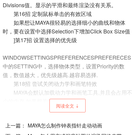
Divisions值。显示的平滑和最终渲染没有关系。
第16招 定制鼠标单击的有效区域
如果想让MAYA很轻易的选择细小的曲线和物体
时，要在设置中选择Selection下增加Click Box Size值
]第17招 设置选择的优先级
WINDOWSETTINGSPREFERENCESPREFERECES
中的SETTING中，选择物体类型，设置Priority的数
值，数值越大，优先级越高.越容易选择.
第18招 尝试关闭动力学和画笔特效
MAYA会默认加载动力学和画笔工具,并且会占用不
少的内存.如果想关闭它,在
阅读全文 ⇣
WINDOWSETTINGSPREFERENCESPREFERECES
中的Modules下取消Dynamics和Paint Effets就可以
上一篇：
MAYA怎么制作钟表指针走动动画
第19招 摆脱成分模式的限制