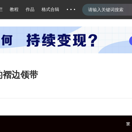
···
栏
教程
作品
格式合辑
的褶边领带