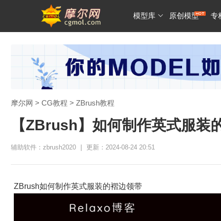
模型库
原创模型
专
摩尔网
>
CG教程
>
ZBrush教程
【ZBrush】如何制作英式服装
辅助软件：zbrush2020
|
更新：2024-08-24 20:51
ZBrush如何制作英式服装的褶边领带