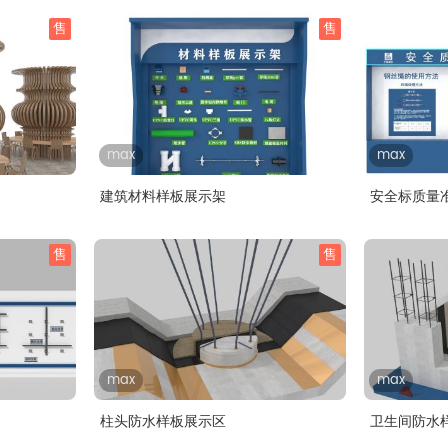
售
售
max
max
建筑材料样板展示架
安全标质量
售
售
max
max
柱头防水样板展示区
卫生间防水