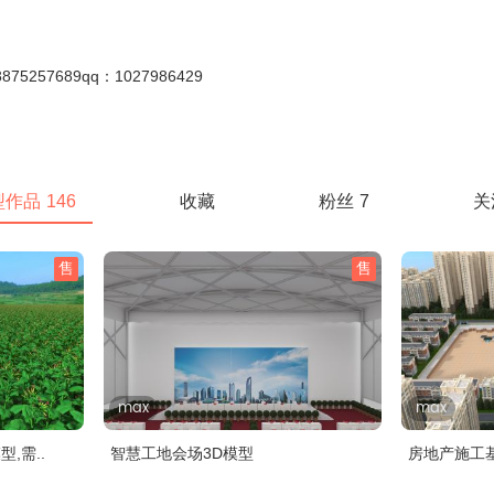
257689qq：1027986429
型作品
146
收藏
粉丝
7
关
售
售
max
max
,需..
智慧工地会场3D模型
房地产施工基