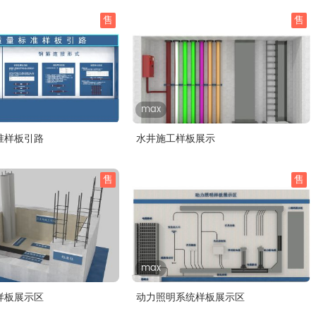
售
售
max
准样板引路
水井施工样板展示
售
售
max
样板展示区
动力照明系统样板展示区