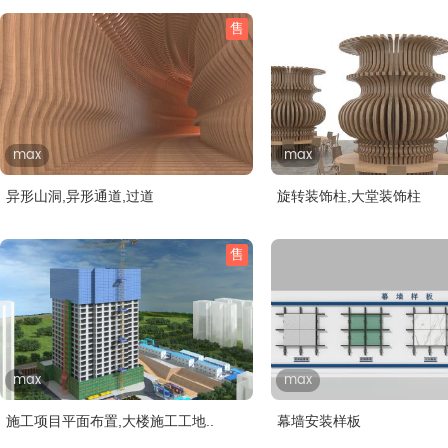
售
max
max
异形山洞,异形通道,过道
旋转装饰柱,大堂装饰柱
售
max
max
施工项目平面布置,大楼施工工地..
幕墙安装样板