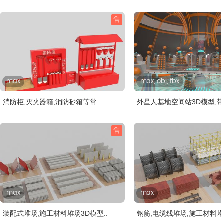
售
max
max, obj, fbx
消防柜,灭火器箱,消防砂箱等常..
外星人基地空间站3D模型,带
售
max
max
装配式堆场,施工材料堆场3D模型..
钢筋,电缆线堆场,施工材料堆