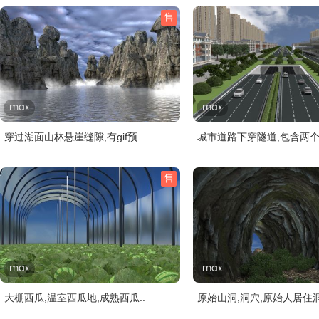
售
max
max
穿过湖面山林悬崖缝隙,有gif预..
城市道路下穿隧道,包含两个
售
max
max
大棚西瓜,温室西瓜地,成熟西瓜..
原始山洞,洞穴,原始人居住洞