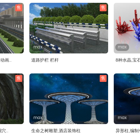
售
售
max
max
动画..
道路护栏 栏杆
8种水晶,宝
售
售
max
max
穴..
生命之树雕塑,酒店装饰柱
异形柱,编制