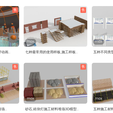
售
售
max
max
动画..
七种最常用的使用样板,施工样板..
五种不同类型
售
售
max
max
场..
砂石,砖块灯施工材料堆场3D模型..
五种施工材