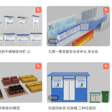
售
售
max
的不锈钢宣传栏,公..
九牌一图党旗安全讲评台,安全告..
售
售
max
料堆场3D模型
垃圾回收房,垃圾桶,三种垃圾回..