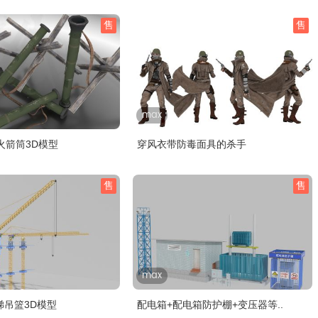
售
售
max
火箭筒3D模型
穿风衣带防毒面具的杀手
售
售
max
梯吊篮3D模型
配电箱+配电箱防护棚+变压器等..