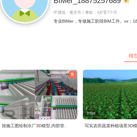
BIMer_18875257689
IP属地：重庆市 / 摩龄：4岁零7个月
专业BIMer，专做施工阶段BIM工作。vx：18875
模
售
max
max
按施工图绘制水厂3D模型,内部管..
写实农田蔬菜种植场景3D模型