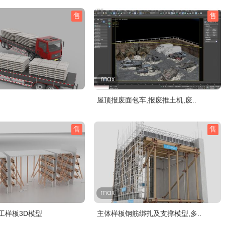
售
售
max
屋顶报废面包车,报废推土机,废..
售
售
max
工样板3D模型
主体样板钢筋绑扎及支撑模型,多..