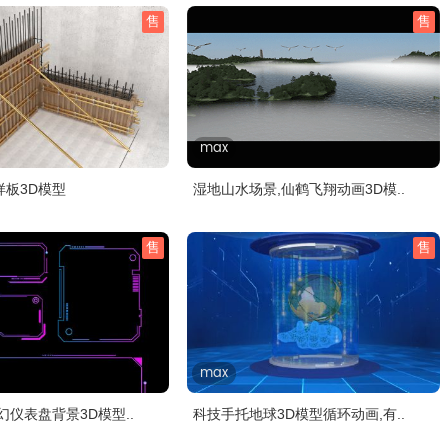
售
售
max
样板3D模型
湿地山水场景,仙鹤飞翔动画3D模..
售
售
max
幻仪表盘背景3D模型..
科技手托地球3D模型循环动画,有..