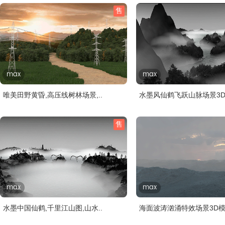
售
max
max
唯美田野黄昏,高压线树林场景,..
水墨风仙鹤飞跃山脉场景3D
售
max
max
水墨中国仙鹤,千里江山图,山水..
海面波涛汹涌特效场景3D模型