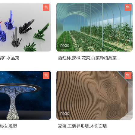
售
售
max
石矿,水晶束
西红柿,辣椒,花菜,白菜种植蔬菜..
售
售
max
包柱,雕塑
家装,工装异形墙,木饰面墙