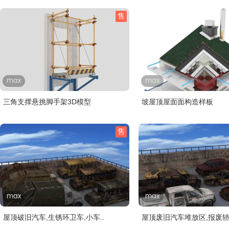
售
max
max
三角支撑悬挑脚手架3D模型
坡屋顶屋面面构造样板
售
max
max
屋顶破旧汽车,生锈环卫车,小车..
屋顶废旧汽车堆放区,报废轿车