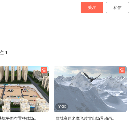
关注
私信
注
1
售
售
max
坑平面布置整体场..
雪域高原老鹰飞过雪山场景动画..