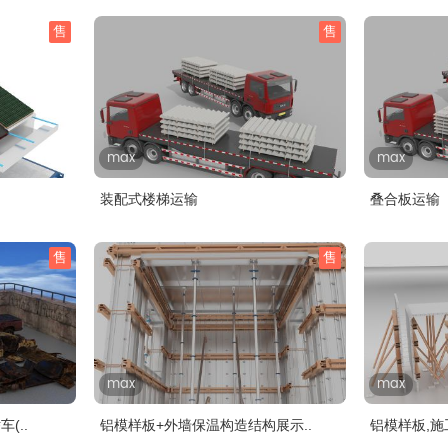
售
售
max
max
装配式楼梯运输
叠合板运输
售
售
max
max
(..
铝模样板+外墙保温构造结构展示..
铝模样板,施