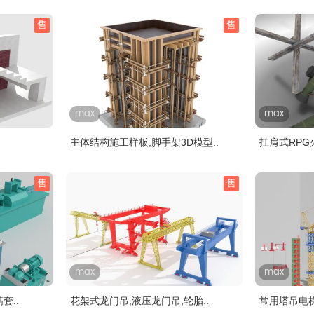
售
售
max
max
主体结构施工样板,脚手架3D模型..
扛肩式RPG
售
售
max
max
套..
花架式龙门吊,液压龙门吊,轮胎..
常用塔吊电