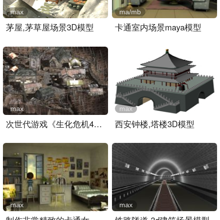
max
ma/mb
茅屋,茅草屋场景3D模型
卡通室内场景maya模型
max
max
次世代游戏《生化危机4》中..
西安钟楼,塔楼3D模型
max
max