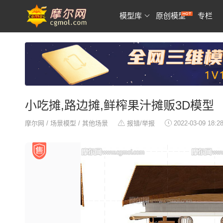
模型库
原创模型
专栏
小吃摊,路边摊,鲜榨果汁摊贩3D模型
摩尔网
/
场景模型
/
其他场景
报错/举报
2022-03-09 18:2