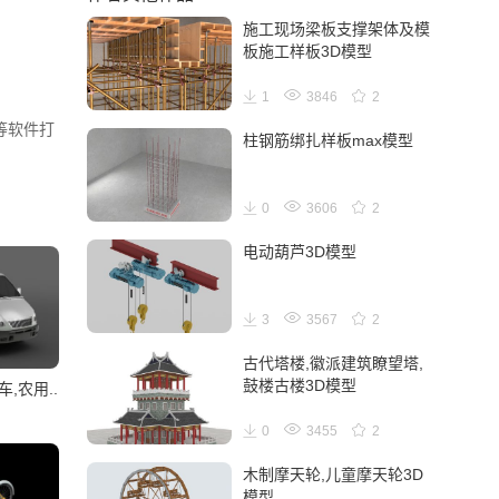
施工现场梁板支撑架体及模
板施工样板3D模型
1
3846
2
6等软件打
柱钢筋绑扎样板max模型
0
3606
2
电动葫芦3D模型
3
3567
2
古代塔楼,徽派建筑瞭望塔,
鼓楼古楼3D模型
,农用..
0
3455
2
木制摩天轮,儿童摩天轮3D
模型