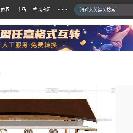
···
教程
作品
格式合辑
8