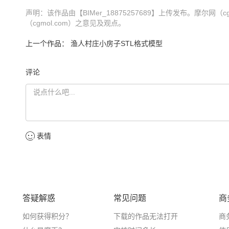
声明：该作品由【BIMer_18875257689】上传发布。摩尔
（cgmol.com）之意见及观点。
上一个作品：
渔人村庄小房子STL格式模型
评论
表情
答疑解惑
常见问题
商
如何获得积分？
下载的作品无法打开
商