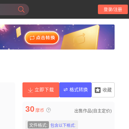
登录/注册
立即下载
格式转换
收藏
30
摩币
出售作品(自主定价)
文件格式:
包含以下格式: