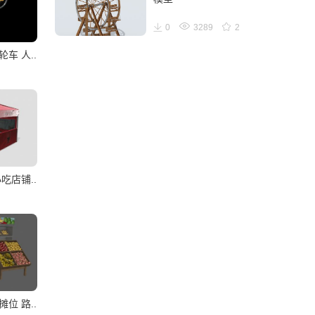
0
3289
2
车 人..
吃店铺..
位 路..