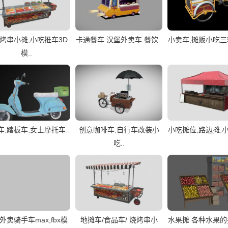
烤串小摊,小吃推车3D
卡通餐车 汉堡外卖车 餐饮..
小卖车,摊贩小吃三轮
模..
车,踏板车,女士摩托车..
创意咖啡车,自行车改装小
小吃摊位,路边摊,小
吃..
外卖骑手车max,fbx模
地摊车/食品车/ 烧烤串小
水果摊 各种水果的摊