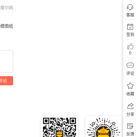
何摩尔网
客服
数模图纸
签到
0
评论
评论
收藏
分享
反馈