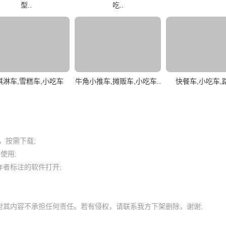
型..
吃..
淇淋车,雪糕车,小吃车
牛角小推车,摊贩车,小吃车..
快餐车,小吃车,
按需下载;

用; 

者标注的软件打开;
