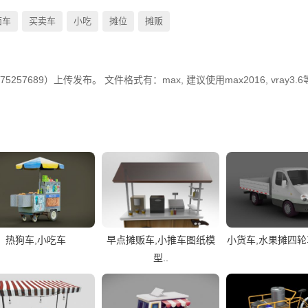
面车
买卖车
小吃
摊位
摊贩
257689）上传发布。 文件格式有：max, 建议使用max2016, vray3.
热狗车,小吃车
早点摊贩车,小推车图纸模
小货车,水果摊四轮车
型..