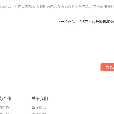
网（cgmol.com）内网友所发表的所有内容及言论仅代表其本人，并不反映任
下一个作品：
0.5吨平台升降机3D
发表
务合作
关于我们
务合作
举报投诉