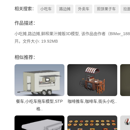
相关搜索：
小吃车
路边摊
外卖车
煎饼果子车
拉
作品描述：
小吃摊,路边摊,鲜榨果汁摊贩3D模型, 该作品由作者（BIMer_18875
开。文件大小: 19.92MB
相似推荐：
餐车,小吃车拖车模型,STP
咖啡推车,咖啡车,街头小吃..
格..