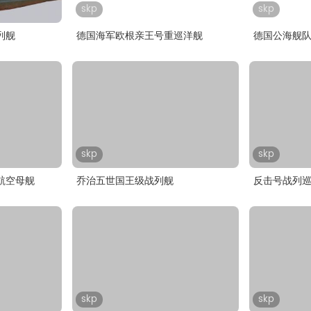
skp
skp
列舰
德国海军欧根亲王号重巡洋舰
德国公海舰
skp
skp
航空母舰
乔治五世国王级战列舰
反击号战列
skp
skp