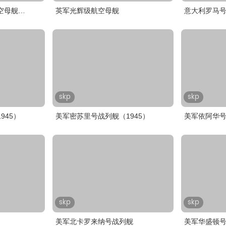
空母舰
英军光辉级航空母舰
意大利罗马
skp
skp
945）
美军密苏里号战列舰（1945）
美军依阿华号
skp
skp
美军北卡罗来纳号战列舰
美军华盛顿号战