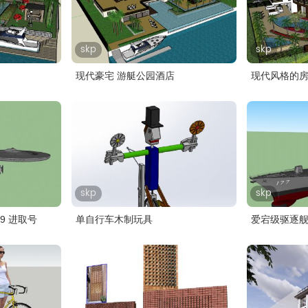
skp
skp
现代豪宅 游艇公园酒店
现代风格的
skp
skp
009 进取号
单自行车木制玩具
爱宕级驱逐