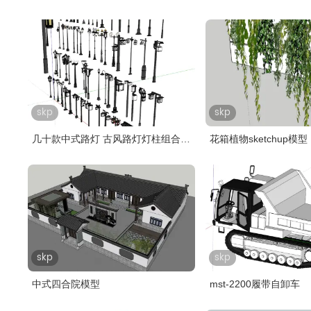
skp
skp
几十款中式路灯 古风路灯灯柱组合
花箱植物sketchup模型
s..
skp
skp
中式四合院模型
mst-2200履带自卸车