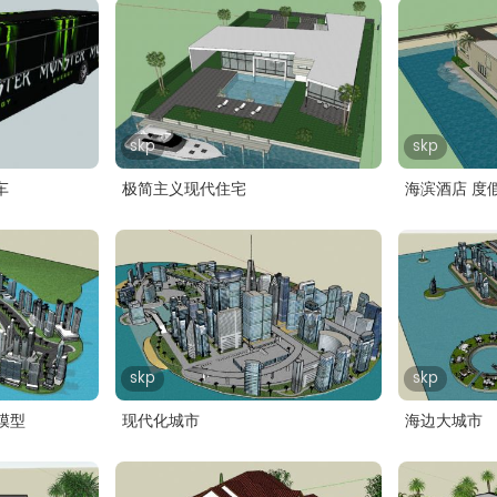
skp
skp
车
极简主义现代住宅
海滨酒店 度
skp
skp
p模型
现代化城市
海边大城市