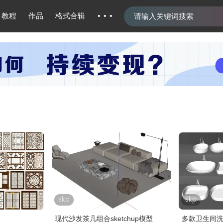
···
教程
作品
格式合辑
skp
skp
现代沙发茶几组合sketchup模型
多款卫生间洗