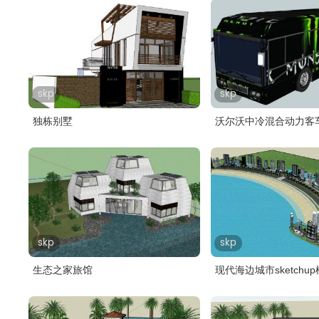
skp
skp
独栋别墅
沃尔沃中冷混合动力客
skp
skp
生态之家旅馆
现代海边城市sketchu