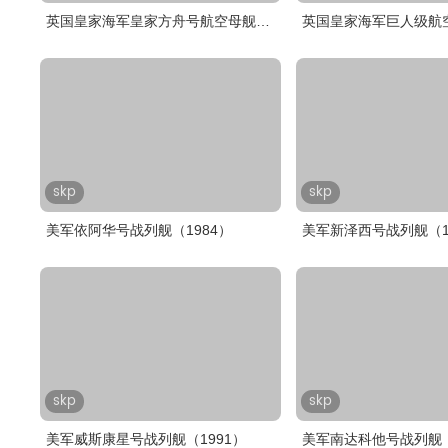
英国皇家海军皇家方舟号航空母舰
英国皇家海军巨人级航
（r..
（1944）..
skp
skp
美军依阿华号战列舰（1984）
美军新泽西号战列舰（1
skp
skp
美军威斯康星号战列舰（1991）
美军南达科他号战列舰