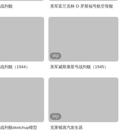
号战列舰
美军富兰克林·D·罗斯福号航空母舰
skp
战列舰（1944）
美军威斯康星号战列舰（1945）
skp
列舰sketchup模型
克莱顿蒸汽发生器