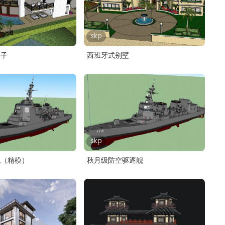
skp
房子
西班牙式别墅
skp
舰（精模）
秋月级防空驱逐舰