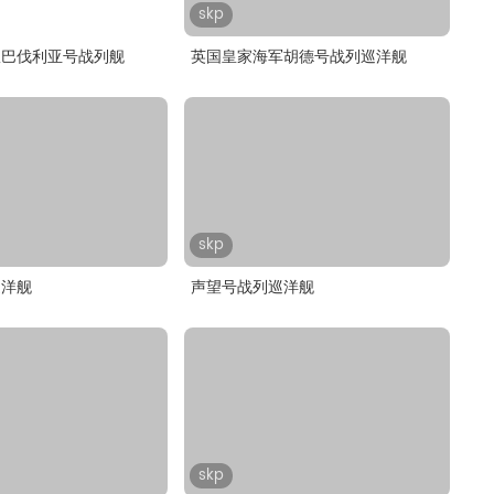
skp
队巴伐利亚号战列舰
英国皇家海军胡德号战列巡洋舰
skp
巡洋舰
声望号战列巡洋舰
skp