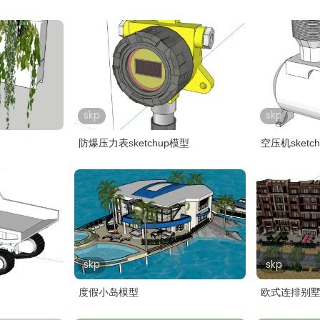
型..
skp
skp
防爆压力表sketchup模型
空压机sketc
skp
skp
度假小岛模型
欧式连排别