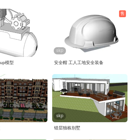
售
skp
hup模型
安全帽 工人工地安全装备
skp
墅
错层独栋别墅