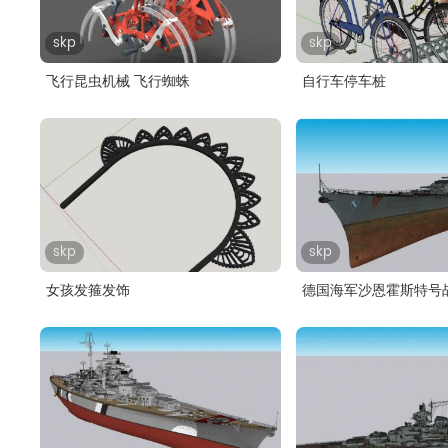
skp
skp
飞行昆虫机械 飞行蜘蛛
自行车停车桩
skp
skp
女孩发箍发饰
德国海军沙恩霍斯特号