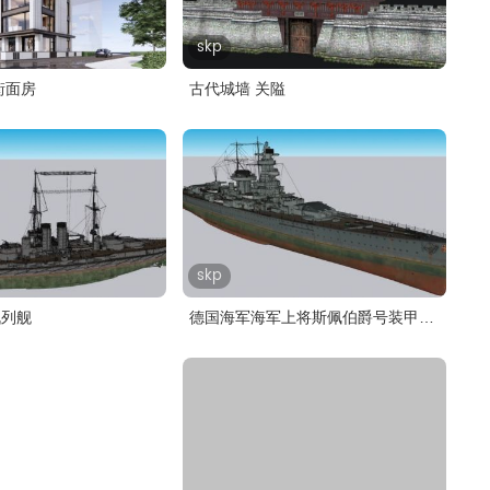
skp
街面房
古代城墙 关隘
skp
战列舰
德国海军海军上将斯佩伯爵号装甲
舰..