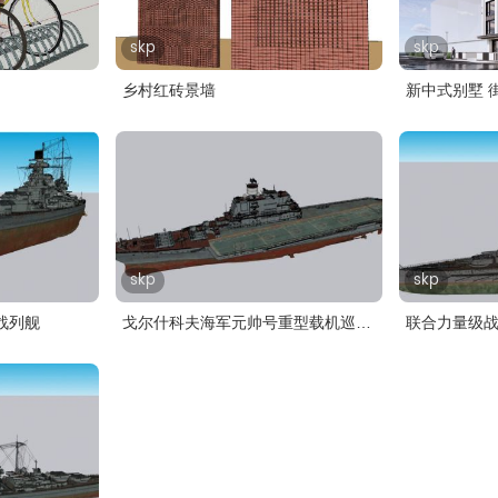
skp
skp
乡村红砖景墙
新中式别墅 
skp
skp
战列舰
戈尔什科夫海军元帅号重型载机巡
联合力量级
洋..