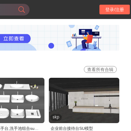
登录/注册
查看所有合辑
skp
手台,洗手池组合su模
企业前台接待台SU模型