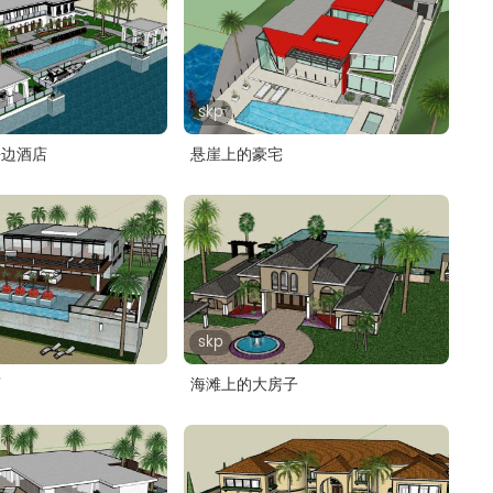
skp
海边酒店
悬崖上的豪宅
skp
店
海滩上的大房子