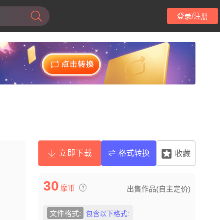
登录/注册
立即下载
格式转换
收藏
30
摩币
出售作品(自主定价)
文件格式:
包含以下格式: