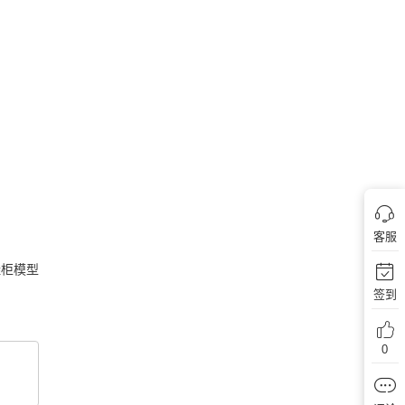
客服
柜模型
签到
0