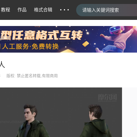
···
教程
作品
格式合辑
人
3
版权: 禁止匿名转载,有限商用