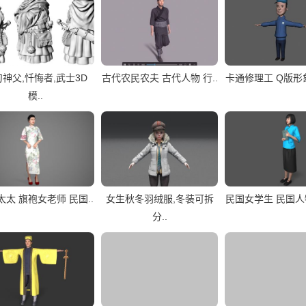
神父,忏悔者,武士3D
古代农民农夫 古代人物 行..
卡通修理工 Q版形象 
模..
太太 旗袍女老师 民国..
女生秋冬羽绒服,冬装可拆
民国女学生 民国人物
分..