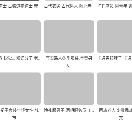
道士 古装道袍道士 带..
古代农民 古代男人 陕北老..
IT程序员 男青年 男
教书先生 知识分子 老..
写实路人冬季服装,年青男
卡通男孩胖子 卡通人
人..
裙子套装年轻女性 城
晚礼服男子,酒吧服务员,工..
回族老人 少数民
市..
东..