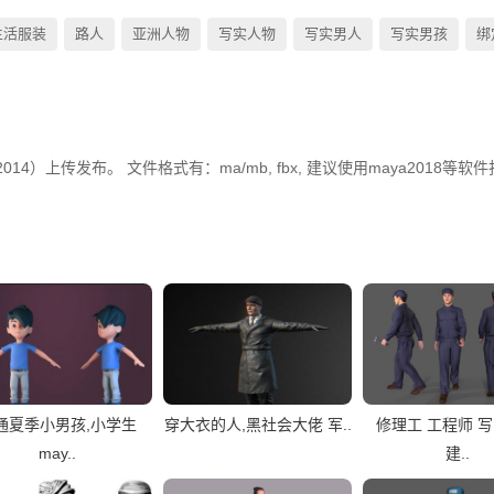
生活服装
路人
亚洲人物
写实人物
写实男人
写实男孩
绑
14）上传发布。 文件格式有：ma/mb, fbx, 建议使用maya2018等软
通夏季小男孩,小学生
穿大衣的人,黑社会大佬 军..
修理工 工程师 
may..
建..