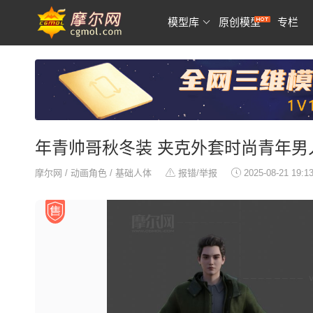
模型库
原创模型
专栏
年青帅哥秋冬装 夹克外套时尚青年男
摩尔网
/
动画角色
/
基础人体
报错/举报
2025-08-21 19:1