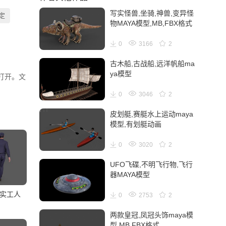
写实怪兽,坐骑,神兽,变异怪
定
物MAYA模型,MB,FBX格式
0
3166
2
古木船,古战船,远洋帆船ma
ya模型
件打开。文
0
3046
2
皮划艇,赛艇水上运动maya
模型,有划艇动画
0
3020
2
UFO飞碟,不明飞行物,飞行
器MAYA模型
写实工人
0
2753
2
两款皇冠,凤冠头饰maya模
型,MB,FBX格式