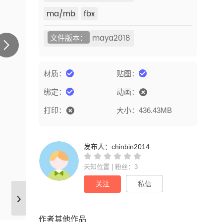
ma/mb
fbx
文件版本：
maya2018
材质：
贴图：
绑定：
动画：
打印：
大小：436.43MB
发布人：
chinbin2014
未知位置 | 粉丝：3
关注
私信
›
作者其他作品