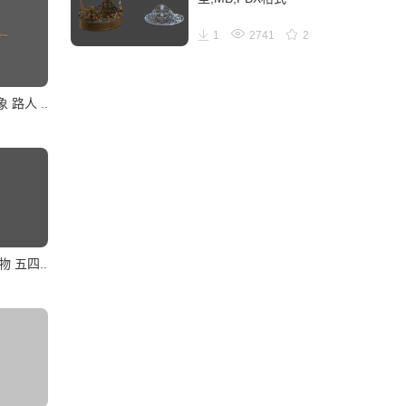
1
2741
2
路人 ..
 五四..