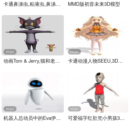
卡通鼻涕虫,粘液虫,鼻涕怪..
MMD版初音未来3D模型
max
max
动画Tom & Jerry,猫和老鼠..
卡通动漫人物SEEU,3D模型设..
max
max
机器人总动员中的Eva伊娃3..
可爱福字红肚兜小男孩3D模..