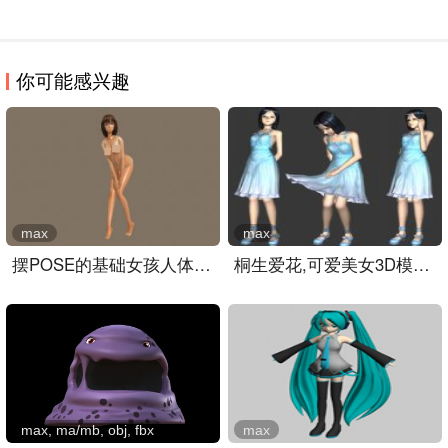
你可能感兴趣
max
max
摆POSE的基础女孩人体,卡通..
桐生爱花,可爱美女3D模型+..
max, ma/mb, obj, fbx
max