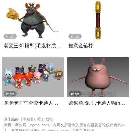
max
max
老鼠王3D模型(毛发材质齐全..
如意金箍棒
max
max
跑跑卡丁车全套卡通人物3D..
监狱兔,兔子,卡通人物max模..
该作品由（不知名小鹿）发布
声明：摩尔网（cgmol.com）内网友所发表的所有内容及言论仅代表其本
人，并不反映任何摩尔网（cgmol.com）之意见及观点。