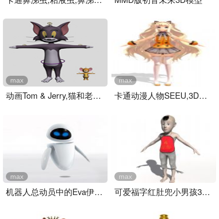
max
max
动画Tom & Jerry,猫和老鼠..
卡通动漫人物SEEU,3D模型设..
max
max
机器人总动员中的Eva伊娃3..
可爱福字红肚兜小男孩3D模..