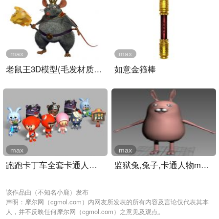
max
max
老鼠王3D模型(毛发材质齐全..
如意金箍棒
max
max
跑跑卡丁车全套卡通人物3D..
监狱兔,兔子,卡通人物max模..
该作品由（不知名小鹿）发布
声明：摩尔网（cgmol.com）内网友所发表的所有内容及言论仅代表其本
人，并不反映任何摩尔网（cgmol.com）之意见及观点。