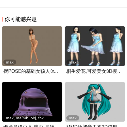
你可能感兴趣
max
max
摆POSE的基础女孩人体,卡通..
桐生爱花,可爱美女3D模型+..
max, ma/mb, obj, fbx
max
卡通鼻涕虫,粘液虫,鼻涕怪..
MMD版初音未来3D模型