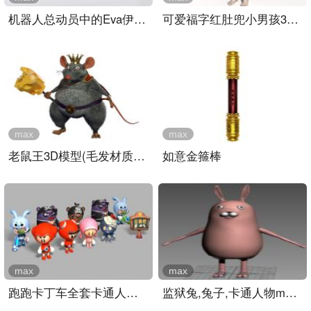
机器人总动员中的Eva伊娃3..
可爱福字红肚兜小男孩3D模..
max
max
老鼠王3D模型(毛发材质齐全..
如意金箍棒
max
max
跑跑卡丁车全套卡通人物3D..
监狱兔,兔子,卡通人物max模..