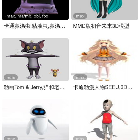
max, ma/mb, obj, fbx
max
卡通鼻涕虫,粘液虫,鼻涕怪..
MMD版初音未来3D模型
max
max
动画Tom & Jerry,猫和老鼠..
卡通动漫人物SEEU,3D模型设..
max
max