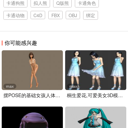
卡通狗熊
拟人熊
Q版熊
卡通角色
卡通动物
C4D
FBX
OBJ
绑定
你可能感兴趣
max
max
摆POSE的基础女孩人体,卡通..
桐生爱花,可爱美女3D模型+..