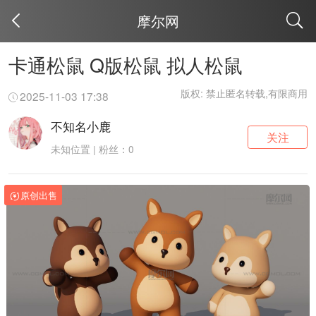
摩尔网
取消
卡通松鼠 Q版松鼠 拟人松鼠
版权: 禁止匿名转载,有限商用
2025-11-03 17:38
不知名小鹿
关注
未知位置 | 粉丝：0
原创出售