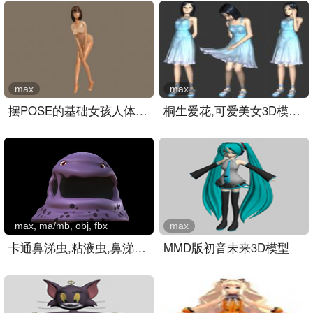
max
max
摆POSE的基础女孩人体,卡通..
桐生爱花,可爱美女3D模型+..
max, ma/mb, obj, fbx
max
卡通鼻涕虫,粘液虫,鼻涕怪..
MMD版初音未来3D模型