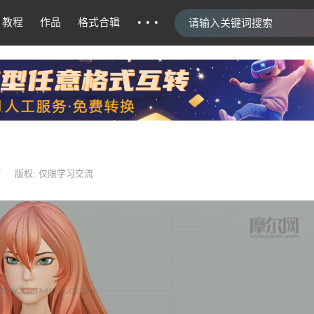
···
教程
作品
格式合辑
7
版权: 仅限学习交流