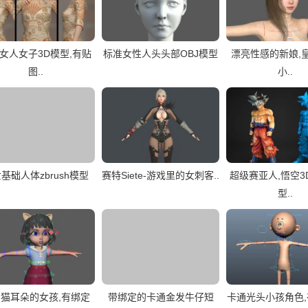
女人女子3D模型,有贴
标准女性人头头部OBJ模型
漂亮性感的新娘,
图..
小..
基础人体zbrush模型
赛特Siete-游戏里的女刺客..
超级赛亚人,悟空3
型..
猫耳朵的女孩,有绑定
带绑定的卡通金发牛仔短
卡通光头小孩角色,有