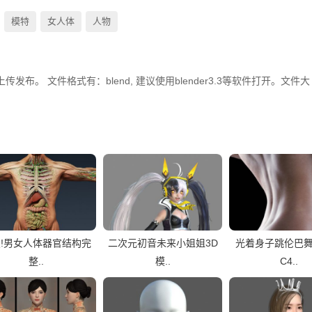
模特
女人体
人物
发布。 文件格式有：blend, 建议使用blender3.3等软件打开。文件大
!男女人体器官结构完
二次元初音未来小姐姐3D
光着身子跳伦巴
整..
模..
C4..