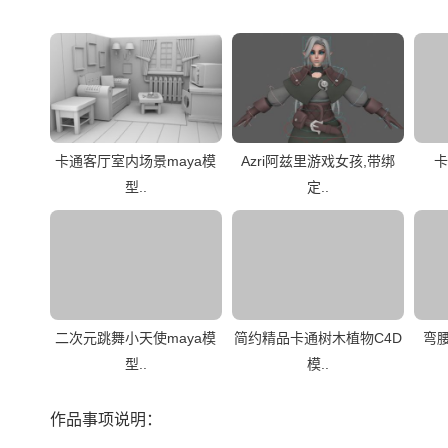
卡通客厅室内场景maya模
Azri阿兹里游戏女孩,带绑
卡
型..
定..
二次元跳舞小天使maya模
简约精品卡通树木植物C4D
弯
型..
模..
作品事项说明：