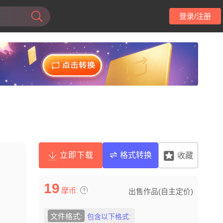
登录/注册
立即下载
格式转换
收藏
19
摩币
出售作品(自主定价)
文件格式:
包含以下格式: