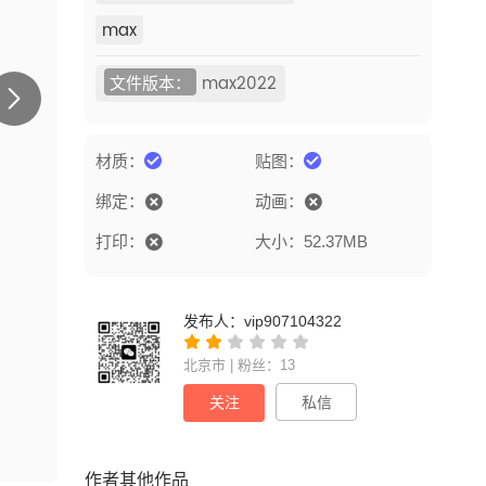
max
文件版本：
max2022
材质：
贴图：
绑定：
动画：
打印：
大小：52.37MB
发布人：
vip907104322
北京市 | 粉丝：13
关注
私信
作者其他作品