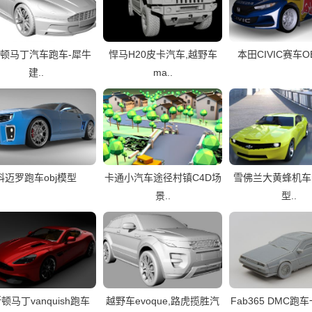
顿马丁汽车跑车-犀牛
悍马H20皮卡汽车,越野车
本田CIVIC赛车O
建..
ma..
科迈罗跑车obj模型
卡通小汽车途径村镇C4D场
雪佛兰大黄蜂机车m
景..
型..
顿马丁vanquish跑车
越野车evoque,路虎揽胜汽
Fab365 DMC跑