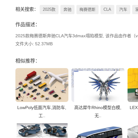
相关搜索：
2025款
奔驰
梅赛德斯
CLA
汽车
作品描述：
2025款梅赛德斯奔驰CLA汽车3dmax塌陷模型, 该作品由作者（vi
文件大小: 52.37MB
相似推荐：
LowPoly低面汽车,消防车,
高达犀牛Rhino模型白模,
LE
工..
无..