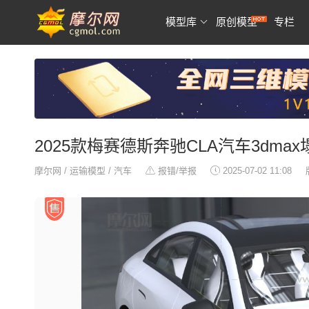
模型库
原创模型
专栏
2025款梅赛德斯奔驰CLA汽车3dma
摩尔网
/
运输模型
/
汽车
报错/举报
2025-07-02 11:08