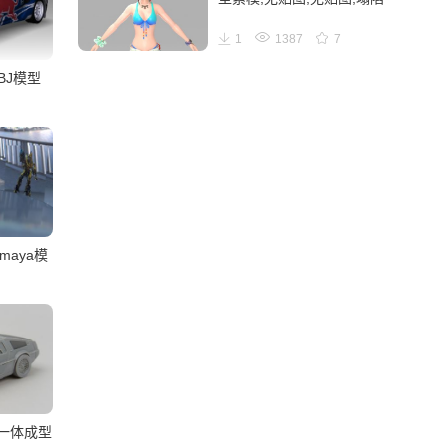
1
1387
7
BJ模型
aya模
车一体成型