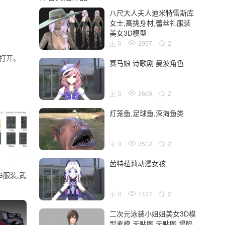
八尺大人夫人迪米特雷斯库
女士,高挑身材,蕾丝礼服装
美女3D模型
0
2957
2
件打开。
赛马娘 诗歌剧 曼波角色
0
2669
2
灯笼鱼,足球鱼,深海鱼类
0
2512
2
茜特菈莉动漫女孩
G服装,武
0
1437
2
二次元泳装小姐姐美女3D模
型素模,无贴图,无贴图,塌陷