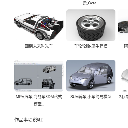
景,Octa..
回到未来时光车
车轮轮胎-犀牛建模
阿
MPV汽车,商务车3DM格式
SUV轿车,小车简易模型
柯尼
模型..
作品事项说明：