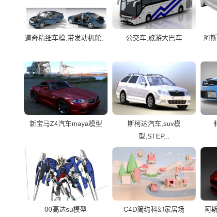
道奇精细车模,带发动机舱,..
公交车,旅游大巴车
阿斯
新宝马Z4汽车maya模型
斯柯达汽车,suv模
型,STEP...
00高达su模型
C4D简约科幻家居场
阿斯