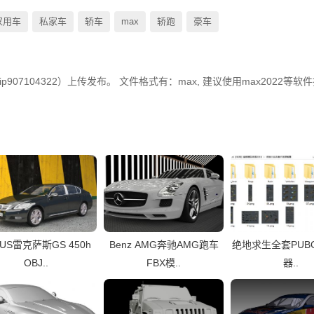
家用车
私家车
轿车
max
轿跑
豪车
p907104322）上传发布。 文件格式有：max, 建议使用max2022等软
XUS雷克萨斯GS 450h
Benz AMG奔驰AMG跑车
绝地求生全套PUB
OBJ..
FBX模..
器..