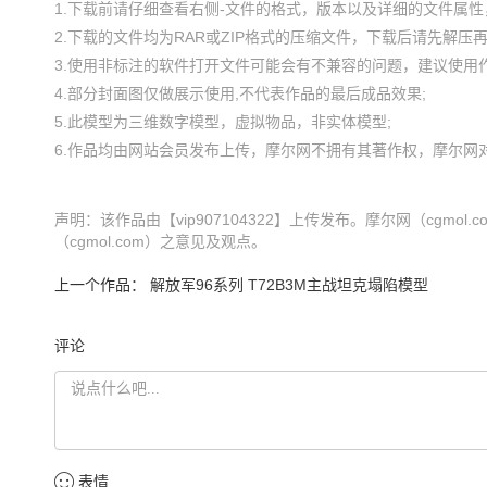
1.下载前请仔细查看右侧-文件的格式，版本以及详细的文件属性，
2.下载的文件均为RAR或ZIP格式的压缩文件，下载后请先解压再使
3.使用非标注的软件打开文件可能会有不兼容的问题，建议使用作
4.部分封面图仅做展示使用,不代表作品的最后成品效果;

5.此模型为三维数字模型，虚拟物品，非实体模型;

声明：该作品由【vip907104322】上传发布。摩尔网（cg
（cgmol.com）之意见及观点。
上一个作品：
解放军96系列 T72B3M主战坦克塌陷模型
评论
表情