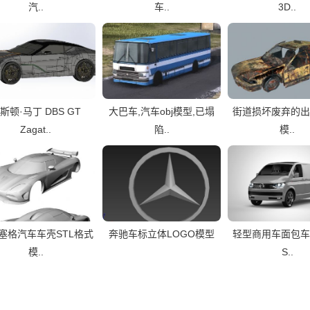
汽..
车..
3D..
斯顿·马丁 DBS GT
大巴车,汽车obj模型,已塌
街道损坏废弃的出
Zagat..
陷..
模..
塞格汽车车壳STL格式
奔驰车标立体LOGO模型
轻型商用车面包车
模..
S..