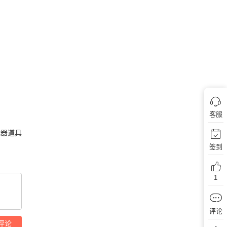
客服
武器道具
签到
1
评论
评论