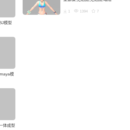
1
1394
7
BJ模型
aya模
车一体成型