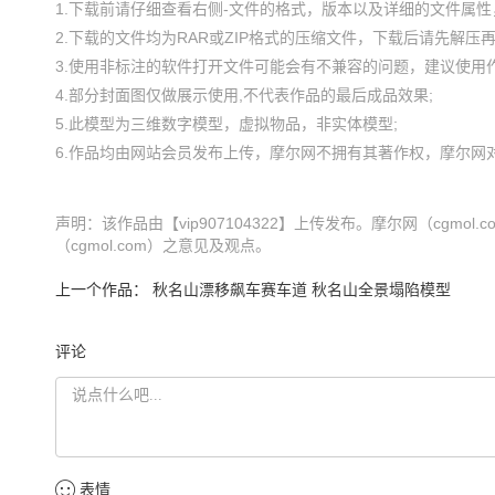
1.下载前请仔细查看右侧-文件的格式，版本以及详细的文件属性，
2.下载的文件均为RAR或ZIP格式的压缩文件，下载后请先解压再使
3.使用非标注的软件打开文件可能会有不兼容的问题，建议使用作
4.部分封面图仅做展示使用,不代表作品的最后成品效果;

5.此模型为三维数字模型，虚拟物品，非实体模型;

声明：该作品由【vip907104322】上传发布。摩尔网（cg
（cgmol.com）之意见及观点。
上一个作品：
秋名山漂移飙车赛车道 秋名山全景塌陷模型
评论
表情