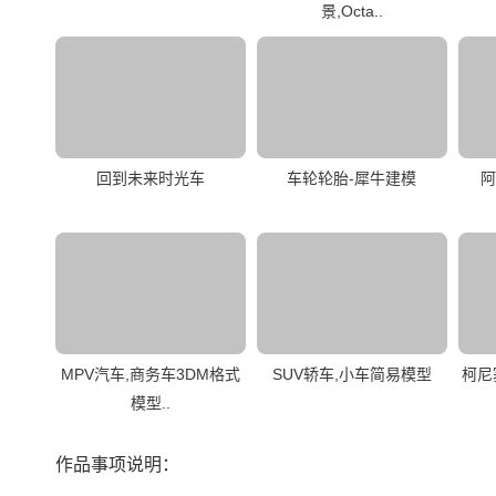
景,Octa..
回到未来时光车
车轮轮胎-犀牛建模
阿
MPV汽车,商务车3DM格式
SUV轿车,小车简易模型
柯尼
模型..
作品事项说明：