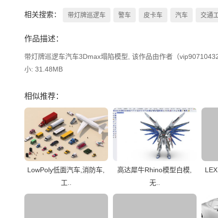
相关搜索：
带灯牌巡逻车
警车
皮卡车
汽车
交通
作品描述：
带灯牌巡逻车汽车3Dmax塌陷模型, 该作品由作者（vip907104
小: 31.48MB
相似推荐：
LowPoly低面汽车,消防车,
高达犀牛Rhino模型白模,
LE
工..
无..