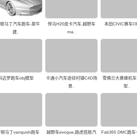
顿马丁汽车跑车-犀牛
悍马H20皮卡汽车,越野车
本田CIVIC赛车O
建..
ma..
科迈罗跑车obj模型
卡通小汽车途径村镇C4D场
雪佛兰大黄蜂机车m
景..
型..
顿马丁vanquish跑车
越野车evoque,路虎揽胜汽
Fab365 DMC跑