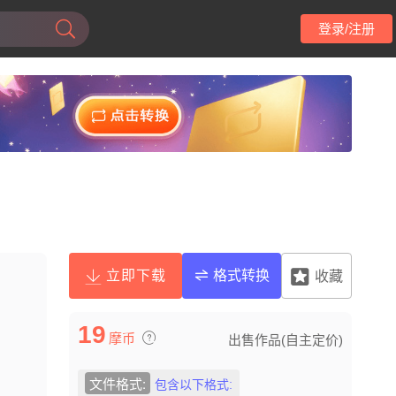
登录/注册
立即下载
格式转换
收藏
19
摩币
出售作品(自主定价)
文件格式:
包含以下格式: