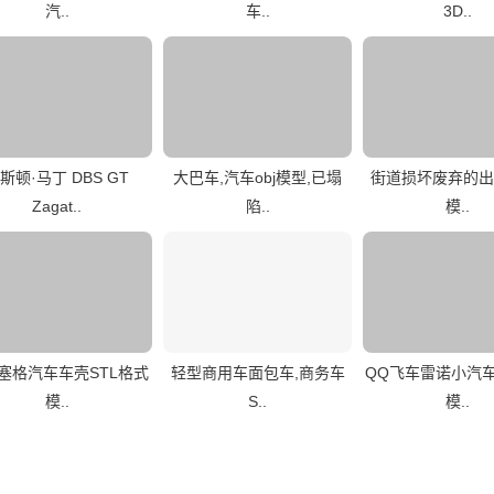
汽..
车..
3D..
斯顿·马丁 DBS GT
大巴车,汽车obj模型,已塌
街道损坏废弃的出
Zagat..
陷..
模..
塞格汽车车壳STL格式
轻型商用车面包车,商务车
QQ飞车雷诺小汽车
模..
S..
模..