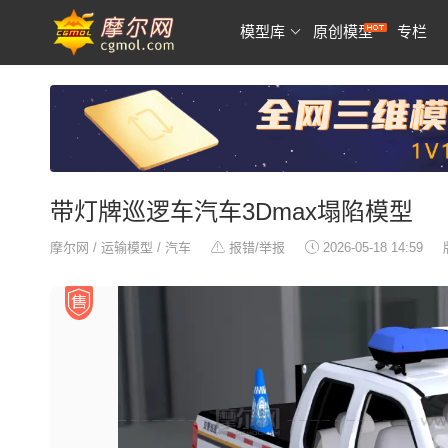
模型库
原创模型
专栏
带灯牌巡逻车汽车3Dmax塌陷模型
摩尔网
/
运输模型
/
汽车
报错/举报
2026-05-18 14:59