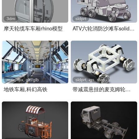
3dm
sldprt
摩天轮缆车车厢rhino模型
ATV六轮消防沙滩车solidwo..
max, fbx, gltf/glb
sldprt, igs, step
地铁车厢,科幻高铁
带减震悬挂的麦克姆轮小车..