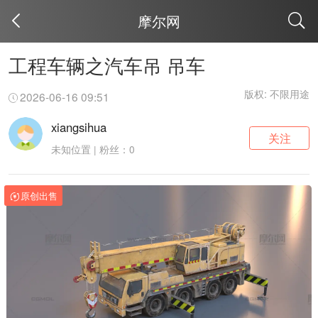
摩尔网
取消
工程车辆之汽车吊 吊车
版权: 不限用途
2026-06-16 09:51
xiangsihua
关注
未知位置 | 粉丝：0
原创出售