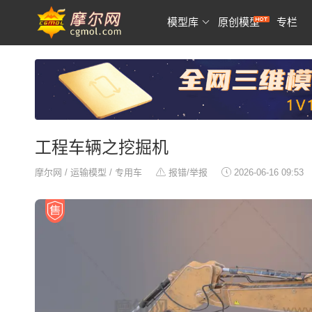
模型库
原创模型
专栏
工程车辆之挖掘机
摩尔网
/
运输模型
/
专用车
报错/举报
2026-06-16 09:53