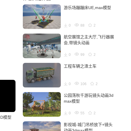
游乐场蹦蹦床UE,max模型
0
88
2
航空展馆之主大厅,飞行器展
会,带镜头动画
0
99
2
工程车辆之渣土车
0
106
2
公园荡秋千游玩镜头动画3d
max模型
0
55
2
3D模型
影视城-城门吊桥放下+镜头
动画3dmax模型