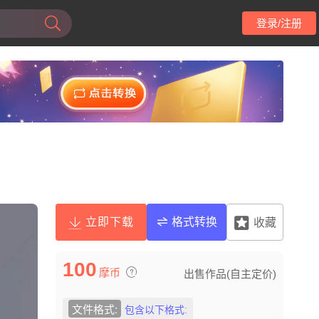
登录/注册
立即下载
格式转换
收藏
100
摩币
出售作品(自主定价)
文件格式:
包含以下格式: