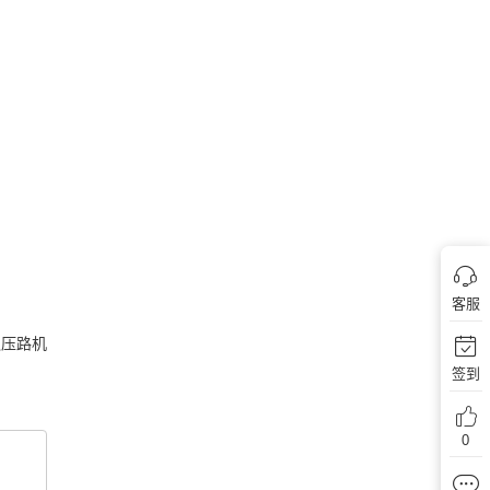
客服
压路机
签到
0