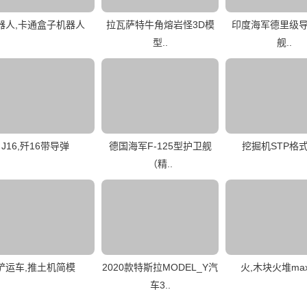
器人,卡通盒子机器人
拉瓦萨特牛角熔岩怪3D模
印度海军德里级
型..
舰..
J16,歼16带导弹
德国海军F-125型护卫舰
挖掘机STP格
（精..
铲运车,推土机简模
2020款特斯拉MODEL_Y汽
火,木块火堆ma
车3..