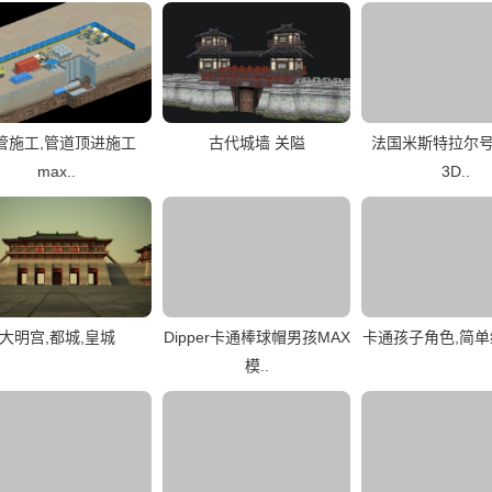
管施工,管道顶进施工
古代城墙 关隘
法国米斯特拉尔
max..
3D..
大明宫,都城,皇城
Dipper卡通棒球帽男孩MAX
卡通孩子角色,简单绑
模..