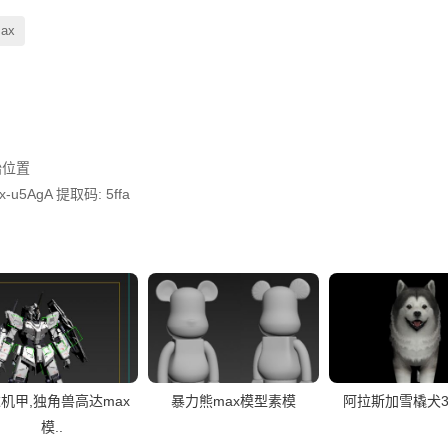
ax
始位置

x-u5AgA 提取码: 5ffa
机甲,独角兽高达max
暴力熊max模型素模
阿拉斯加雪橇犬
模..