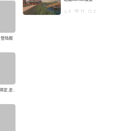
0
77
2
号登陆舰
定,走..