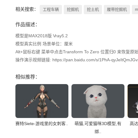
相关搜索：
工程车辆
挖掘机
挖土机
履带挖掘机
m
作品描述：
模型是MAX2018版 Vray5.2

模型真实比例 场景单位：厘米

Alt+鼠标右键 菜单中点击Transform To Zero 位置归0 来恢复原
操作演示视频链接: https://pan.baidu.com/s/1PhA-qyJeItQmJGv
相似推荐：
赛特Siete-游戏里的女刺客..
萌猫,可爱猫咪3D模型,有
高达
绑..