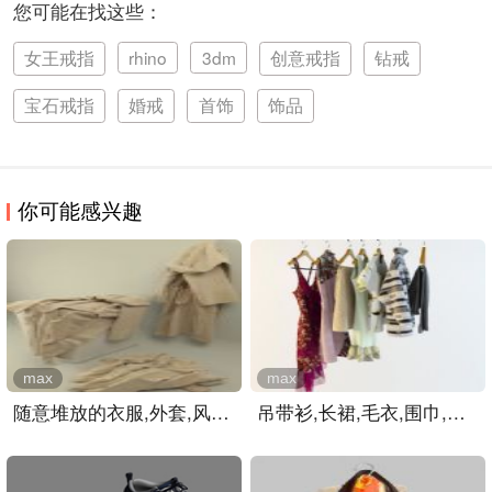
您可能在找这些：
女王戒指
rhino
3dm
创意戒指
钻戒
宝石戒指
婚戒
首饰
饰品
你可能感兴趣
max
max
随意堆放的衣服,外套,风衣..
吊带衫,长裙,毛衣,围巾,ma..