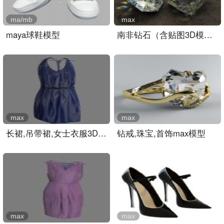
ma/mb
max
maya球鞋模型
南非钻石（含贴图3D模型）
max
max
长裙,吊带裙,女士衣服3D模..
钻戒,珠宝,首饰max模型
max
max