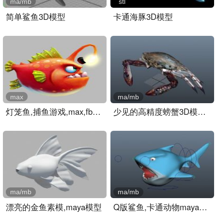
ma/mb
stl
简单鲨鱼3D模型
卡通海豚3D模型
max
ma/mb
灯笼鱼,捕鱼游戏,max,fbx格..
少见的高精度螃蟹3D模型下..
ma/mb
ma/mb
漂亮的金鱼素模,maya模型
Q版鲨鱼,卡通动物maya模型..