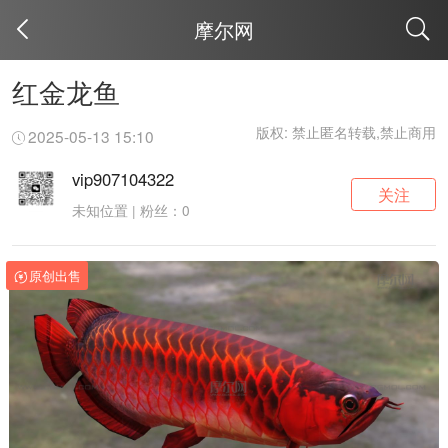
摩尔网
取消
红金龙鱼
版权: 禁止匿名转载,禁止商用
2025-05-13 15:10
vip907104322
关注
未知位置 | 粉丝：0
原创出售