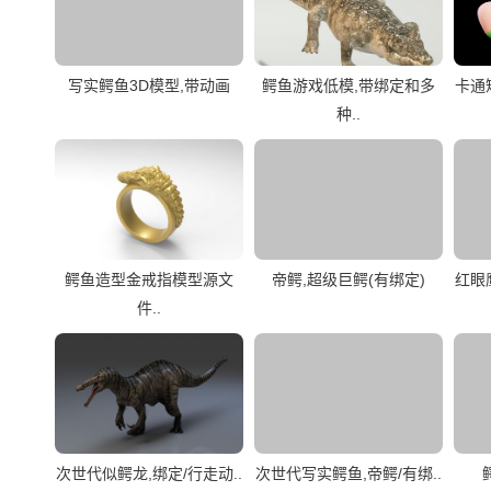
写实鳄鱼3D模型,带动画
鳄鱼游戏低模,带绑定和多
卡通
种..
鳄鱼造型金戒指模型源文
帝鳄,超级巨鳄(有绑定)
红眼
件..
次世代似鳄龙,绑定/行走动..
次世代写实鳄鱼,帝鳄/有绑..