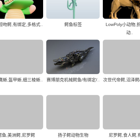
短吻鳄,有绑定,多格式..
鳄鱼标签
LowPoly小动物
动..
鹰蜥,盔甲蜥,细三棱蜥..
赛博朋克机械鳄鱼/有绑定/..
次世代帝鳄,沼泽鳄/
鳄鱼,美洲鳄,尼罗鳄
扬子鳄动物生物
尼罗鳄,食人鳄,