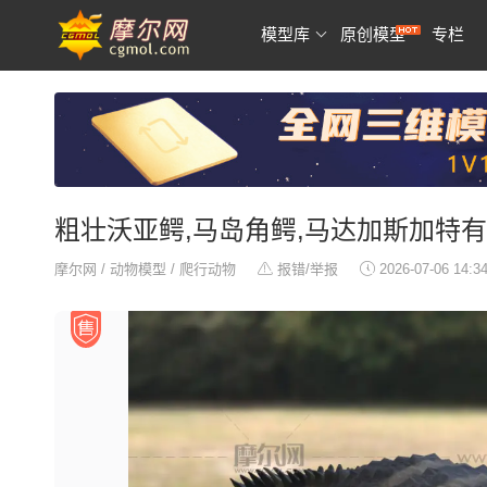
模型库
原创模型
专栏
粗壮沃亚鳄,马岛角鳄,马达加斯加特
摩尔网
/
动物模型
/
爬行动物
报错/举报
2026-07-06 14:3