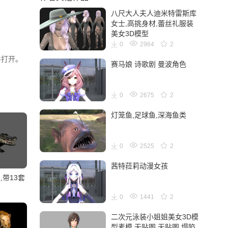
八尺大人夫人迪米特雷斯库
女士,高挑身材,蕾丝礼服装
美女3D模型
0
2964
2
件打开。
赛马娘 诗歌剧 曼波角色
0
2675
2
灯笼鱼,足球鱼,深海鱼类
0
2525
2
茜特菈莉动漫女孩
,带13套
0
1441
2
二次元泳装小姐姐美女3D模
型素模,无贴图,无贴图,塌陷