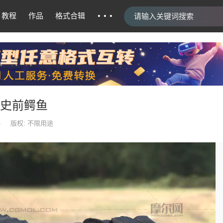
···
教程
作品
格式合辑
有史前鳄鱼
4
版权: 不限用途