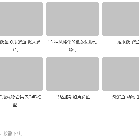
鳄鱼 Q版鳄鱼 拟人鳄
15 种风格化的低多边形动
咸水鳄 鳄
鱼..
物..
Q版动物合集包C4D模
马达加斯加角鳄鱼
恐鳄鱼 动物 
型..
按需下载;
