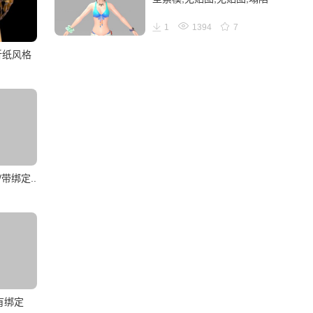
1
1394
7
,折纸风格
带绑定..
有绑定