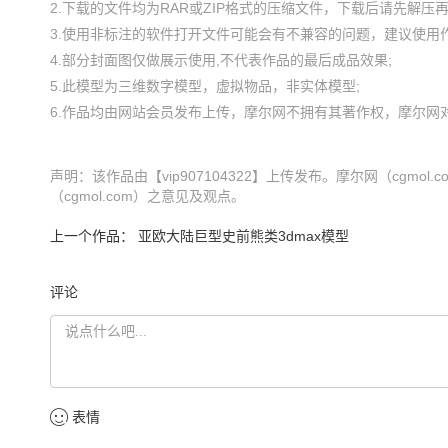
2.下载的文件均为RAR或ZIP格式的压缩文件，下载后请先解压再使
3.使用非标注的软件打开文件可能会有不兼容的问题，建议使用作
4.部分封面图仅做展示使用,不代表作品的最后成品效果;

5.此模型为三维数字模型，虚拟物品，非实体模型;

声明：该作品由【vip907104322】上传发布。摩尔网（cg
（cgmol.com）之意见及观点。
上一个作品：
亚欧大陆巨型史前熊类3dmax模型
评论
表情