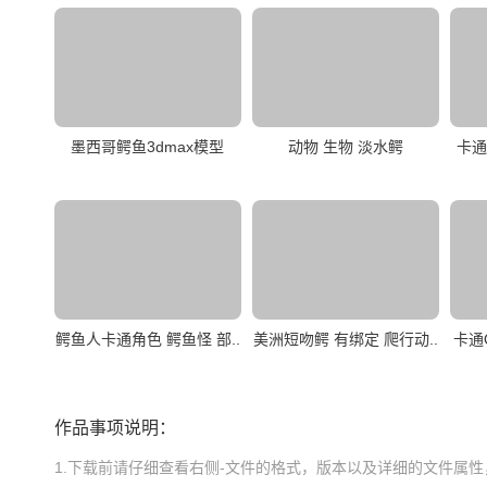
墨西哥鳄鱼3dmax模型
动物 生物 淡水鳄
卡通
鳄鱼人卡通角色 鳄鱼怪 部..
美洲短吻鳄 有绑定 爬行动..
卡通
作品事项说明：
1.下载前请仔细查看右侧-文件的格式，版本以及详细的文件属性，