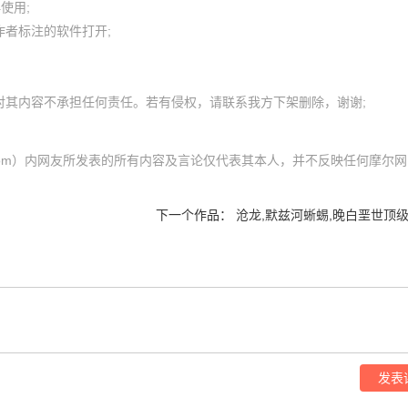
用; 

者标注的软件打开;

mol.com）内网友所发表的所有内容及言论仅代表其本人，并不反映任何摩尔网
下一个作品：
沧龙,默兹河蜥蜴,晚白垩世顶
发表