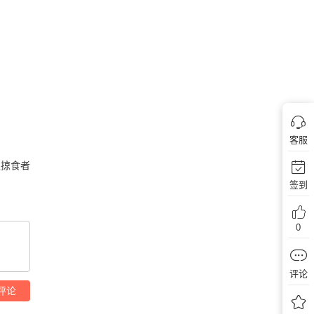
客服
级掠食者
签到
0
评论
评论