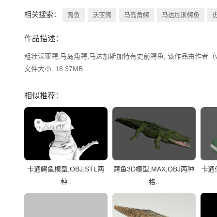
相关搜索：
鳄鱼
沃亚鳄
马岛角鳄
马达加斯鳄鱼
作品描述：
粗壮沃亚鳄,马岛角鳄,马达加斯加特有史前鳄鱼, 该作品由作者（vip
文件大小: 18.37MB
相似推荐：
卡通鳄鱼模型,OBJ,STL两
鳄鱼3D模型,MAX,OBJ两种
卡通
种..
格..