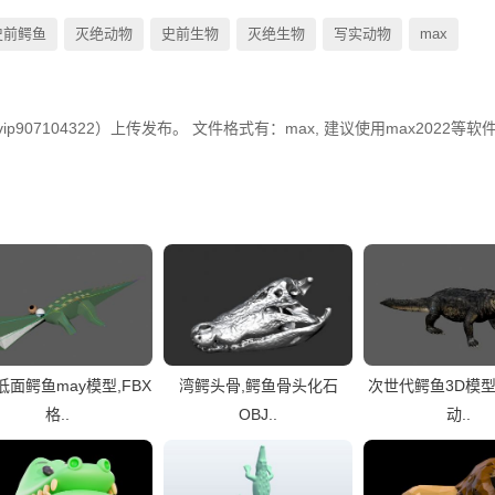
史前鳄鱼
灭绝动物
史前生物
灭绝生物
写实动物
max
907104322）上传发布。 文件格式有：max, 建议使用max2022等软
低面鳄鱼may模型,FBX
湾鳄头骨,鳄鱼骨头化石
次世代鳄鱼3D模型
格..
OBJ..
动..