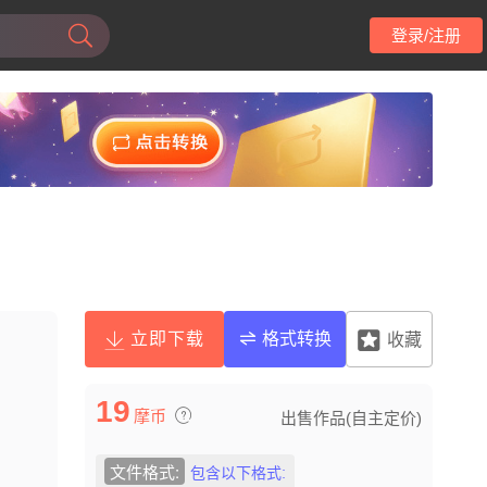
登录/注册
立即下载
格式转换
收藏
19
摩币
出售作品(自主定价)
文件格式:
包含以下格式: