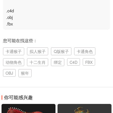
.c4d

.obj

您可能在找这些：
卡通猴子
拟人猴子
Q版猴子
卡通角色
动物角色
十二生肖
绑定
C4D
FBX
OBJ
猴年
你可能感兴趣