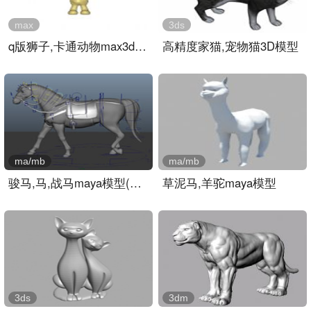
max
3ds
q版狮子,卡通动物max3d模型..
高精度家猫,宠物猫3D模型
ma/mb
ma/mb
骏马,马,战马maya模型(绑定..
草泥马,羊驼maya模型
3ds
3dm