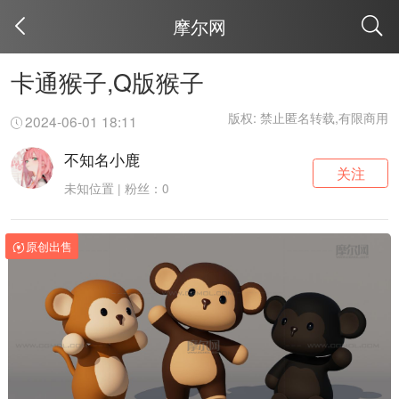
摩尔网
取消
卡通猴子,Q版猴子
版权: 禁止匿名转载,有限商用
2024-06-01 18:11
不知名小鹿
关注
未知位置 | 粉丝：0
原创出售