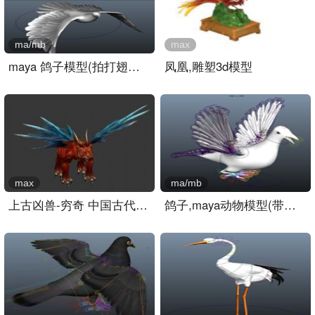
ma/mb
max
maya 鸽子模型(拍打翅膀动..
凤凰,雕塑3d模型
max
ma/mb
上古凶兽-穷奇 中国古代四..
鸽子,maya动物模型(带骨骼..