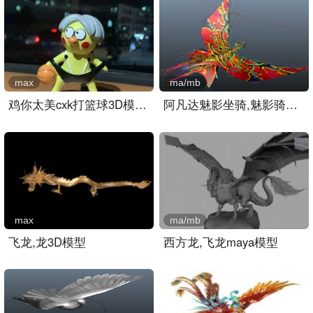
max
ma/mb
鸡你太美cxk打篮球3D模模型..
阿凡达魅影坐骑,魅影骑士3..
max
ma/mb
飞龙,龙3D模型
西方龙,飞龙maya模型