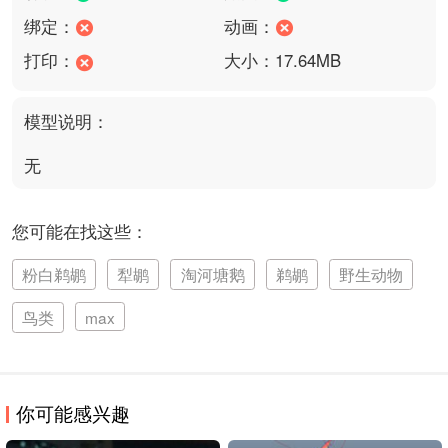
绑定：
动画：
打印：
大小：17.64MB
模型说明：
无
您可能在找这些：
粉白鹈鹕
犁鹕
淘河塘鹅
鹈鹕
野生动物
鸟类
max
你可能感兴趣