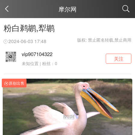
摩尔网
取消
粉白鹈鹕,犁鹕
版权: 禁止匿名转载,禁止商用
2024-06-03 17:48
vip907104322
关注
未知位置 | 粉丝：0
原创出售