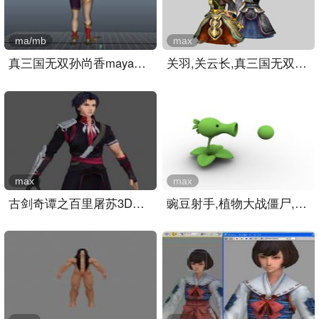
ma/mb
max
真三国无双孙尚香maya模型..
关羽,关云长,真三国无双游..
max
max
古剑奇谭之百里屠苏3D模型..
豌豆射手,植物大战僵尸,游..