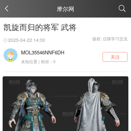
摩尔网
取消
凯旋而归的将军 武将
版权: 仅限学习交流
2025-04-22 14:30
MOL35546NNF6DH
关注
未知位置 | 粉丝：0