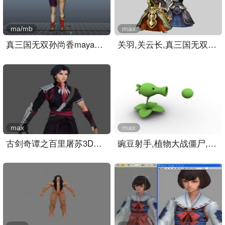
ma/mb
max
真三国无双孙尚香maya模型..
关羽,关云长,真三国无双游..
max
max
古剑奇谭之百里屠苏3D模型..
豌豆射手,植物大战僵尸,游..