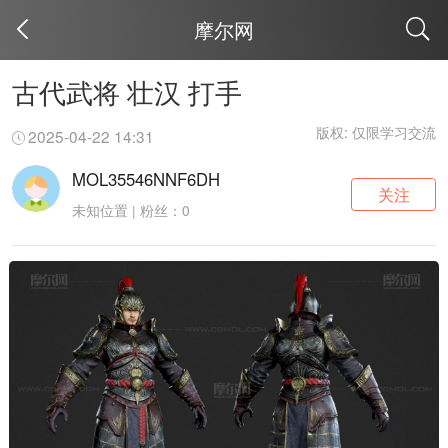
摩尔网
取消
古代武将 壮汉 打手
版权: 仅限学习交流
2025-04-22 14:31
MOL35546NNF6DH
关注
未知位置 | 粉丝：0