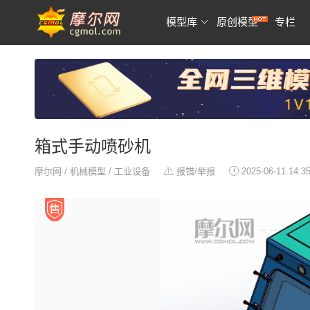
模型库
原创模型
专栏
箱式手动喷砂机
摩尔网
/
机械模型
/
工业设备
报错/举报
2025-06-11 14:3