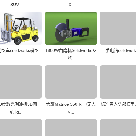
SUV..
3..
叉车solidworks模型
1800W角磨机Solidworks图
手电钻solidwor
纸..
60度激光剥漆机3D图
大疆Matrice 350 RTK无人
标准男人头部模型,x_t
纸,ig..
机..