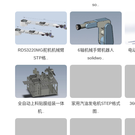
so..
RDS3220MG舵机机械臂
6轴机械手臂机器人
电动
STP格..
solidwo..
全自动上料贴膜组装一体
家用汽油发电机STEP格式
3
机..
图..