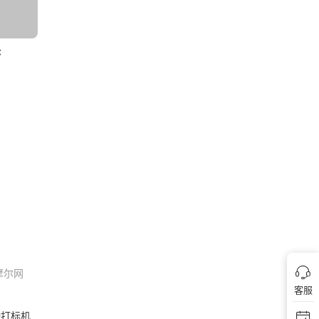
轮
摩尔网
客服
打标机