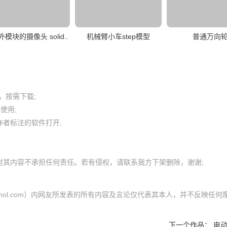
模块的摄像头 solid..
机械臂小车step模型
普通万向
按需下载;

用; 

者标注的软件打开;

cgmol.com）内网友所发表的所有内容及言论仅代表其本人，并不反映任何
下一个作品：
电动