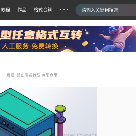
···
教程
作品
格式合辑
5
版权: 禁止匿名转载,有限商用