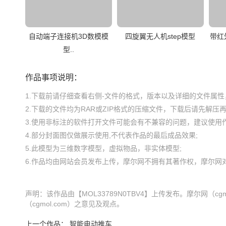
自动端子连接机3D数模模
四旋翼无人机step模型
带红外
型..
作品事项说明：
1.下载前请仔细查看右侧-文件的格式，版本以及详细的文件属性，
2.下载的文件均为RAR或ZIP格式的压缩文件，下载后请先解压再使
3.使用非标注的软件打开文件可能会有不兼容的问题，建议使用作
4.部分封面图仅做展示使用,不代表作品的最后成品效果;

5.此模型为三维数字模型，虚拟物品，非实体模型;

声明：该作品由【MOL33789N0TBV4】上传发布。摩尔网（
（cgmol.com）之意见及观点。
上一个作品：
智能电动推车