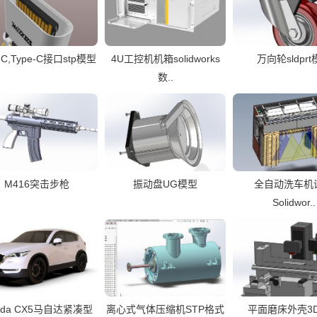
-C,Type-C接口stp模型
4U工控机机箱solidworks
万向轮sldpr
数..
M416突击步枪
振动盘UG模型
全自动洗车机
Solidwor..
zda CX5马自达紧凑型
离心式气体压缩机STP格式
平面磨床外壳3