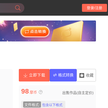
登录/注册
立即下载
格式转换
收藏
98
摩币
出售作品(自主定价)
文件格式:
包含以下格式: