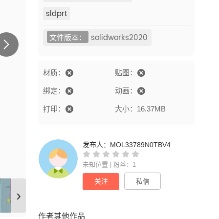
sldprt
文件版本：
solidworks2020
材质：
贴图：
绑定：
动画：
打印：
大小：16.37MB
发布人：
MOL33789N0TBV4
未知位置 | 粉丝：1
关注
私信
›
作者其他作品