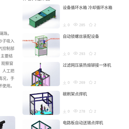
设备循环水箱 冷却循环水箱
0
285
2
璃珠。
自动锁螺丝装配设备
沙子吸入
气控制部
0
293
2
 主要结
、观察窗
过滤网压装热熔铆接一体机
：人工把
情况，手
0
269
2
使用。 
碳刷架点焊机
0
278
2
电路板自动送锡点焊机