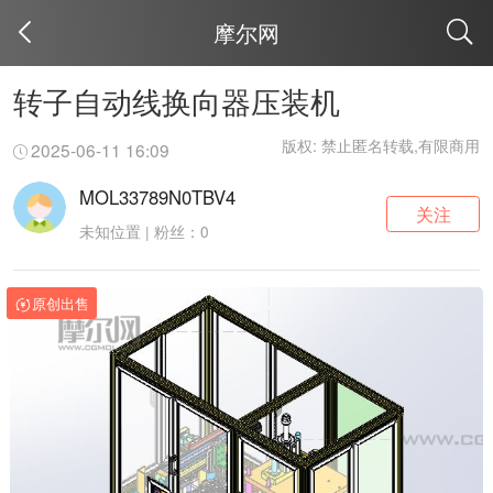
摩尔网
取消
转子自动线换向器压装机
版权: 禁止匿名转载,有限商用
2025-06-11 16:09
MOL33789N0TBV4
关注
未知位置 | 粉丝：0
原创出售