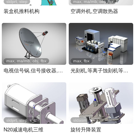
sldprt, step
max, ma/mb, obj, fbx
装盒机推料机构
空调外机,空调散热器
max, ma/mb, obj, fbx
max, fbx
电视信号锅,信号接收器,屋..
光刻机,等离子蚀刻机等芯片..
sldprt, step, x_t
sldasm
N20减速电机三维
旋转升降装置