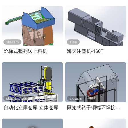
sldasm
step
阶梯式整列送上料机
海天注塑机-160T
sldprt, step
sldasm
自动化立库仓库 立体仓库
鼠笼式转子铜端环焊接装置..