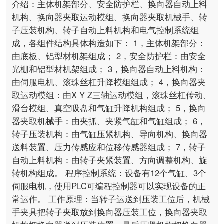
介绍：主体机架部分、安全防护栏、换向器自动上料
机构、换向器夹取运动模组、换向器夹取机械手、转
子压装机构、转子自动上料机构和电气控制系统组
成，各组件结构具体构造如下： 1，主体机架部分：
由底板、铝型材机架组成； 2，安全防护栏：由安全
光栅和铝型材机架组成； 3，换向器自动上料机构：
由伺服电机、滚珠丝杠升降模组组成； 4，换向器夹
取运动模组：由X Y Z三轴运动模组，滚珠丝杠传动、
滑台模组、真空吸盘和气缸升降机构组成； 5，换向
器夹取机械手：由夹抓、夹紧气缸和气缸组成； 6，
转子压装机构：由气缸压紧机构、导向机构、换向器
送料装置、压力传感应和位移传感器组成； 7，转子
自动上料机构：由转子夹紧装置、方向调整机构、旋
转机构组成。 程序控制系统：设备有12个气缸、3个
伺服电机，使用PLC可编程控制器可以实现设备的正
常运作。 工作原理：当转子运送到压装工位后，机械
手夹具把转子夹取放到换向器压装工位，换向器夹取