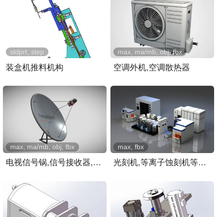
sldprt, step
max, ma/mb, obj, fbx
装盒机推料机构
空调外机,空调散热器
max, ma/mb, obj, fbx
max, fbx
电视信号锅,信号接收器,屋..
光刻机,等离子蚀刻机等芯片..