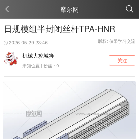
摩尔网
取消
日规模组半封闭丝杆TPA-HNR
版权: 仅限学习交流
2026-05-29 23:46
机械大攻城狮
关注
未知位置 | 粉丝：0