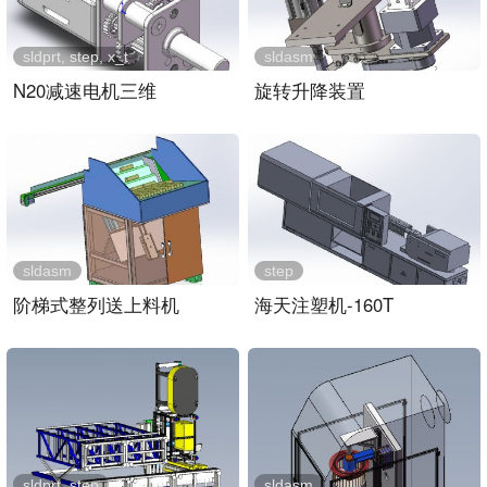
sldprt, step, x_t
sldasm
N20减速电机三维
旋转升降装置
sldasm
step
阶梯式整列送上料机
海天注塑机-160T
sldprt, step
sldasm