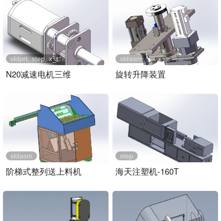
sldprt, step, x_t
sldasm
N20减速电机三维
旋转升降装置
sldasm
step
阶梯式整列送上料机
海天注塑机-160T