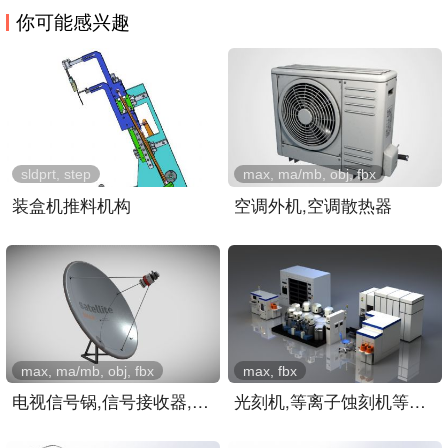
你可能感兴趣
sldprt, step
max, ma/mb, obj, fbx
装盒机推料机构
空调外机,空调散热器
max, ma/mb, obj, fbx
max, fbx
电视信号锅,信号接收器,屋..
光刻机,等离子蚀刻机等芯片..