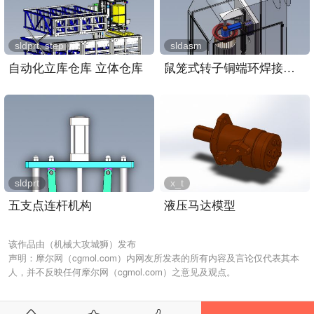
sldprt, step
sldasm
自动化立库仓库 立体仓库
鼠笼式转子铜端环焊接装置..
sldprt
x_t
五支点连杆机构
液压马达模型
该作品由（机械大攻城狮）发布
声明：摩尔网（cgmol.com）内网友所发表的所有内容及言论仅代表其本
人，并不反映任何摩尔网（cgmol.com）之意见及观点。