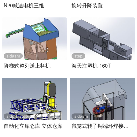
N20减速电机三维
旋转升降装置
sldasm
step
阶梯式整列送上料机
海天注塑机-160T
sldprt, step
sldasm
自动化立库仓库 立体仓库
鼠笼式转子铜端环焊接装置..