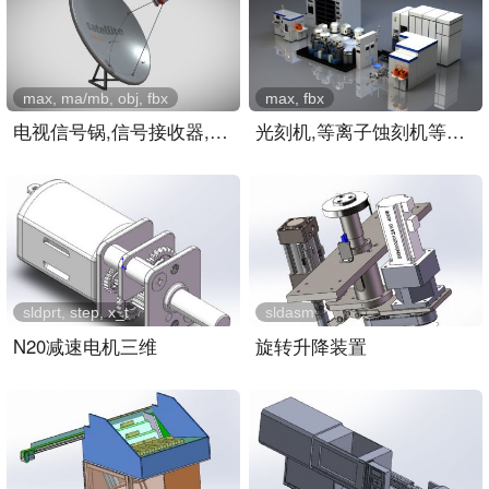
max, ma/mb, obj, fbx
max, fbx
电视信号锅,信号接收器,屋..
光刻机,等离子蚀刻机等芯片..
sldprt, step, x_t
sldasm
N20减速电机三维
旋转升降装置