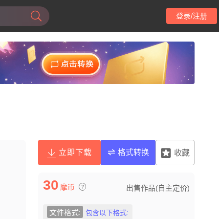
登录/注册
立即下载
格式转换
收藏
30
摩币
出售作品(自主定价)
文件格式:
包含以下格式: