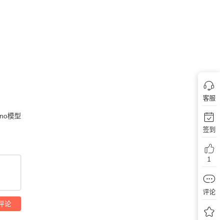
客服
ino模型
签到
1
评论
评论