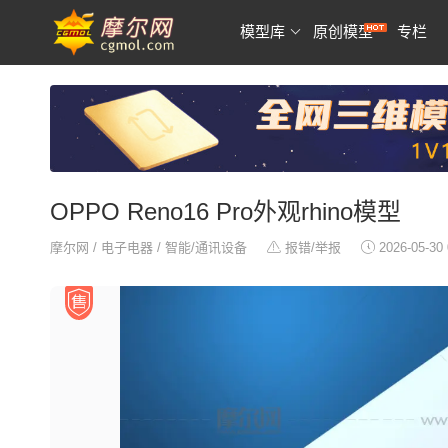
模型库
原创模型
专栏
OPPO Reno16 Pro外观rhino模型
摩尔网
/
电子电器
/
智能/通讯设备
报错/举报
2026-05-30 