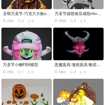
丑萌万圣节-巧克力大板obj模型
万圣节搞怪南瓜戒指rhino模型
OBJ
2
0
3DM
3
0
万圣节小幽FBX模型
恶魔面具/鬼怪面具/般若面具
FBX
7
0
MAX
2
0