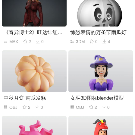
《奇异博士2》旺达绯红女巫,写实电影人物
惊恐表情的万圣节南瓜灯
MAX
2
0
3DM
0
4
中秋月饼 南瓜发糕
女巫3D图标blender模型
OBJ
2
0
OBJ
2
0