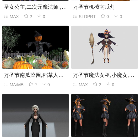
圣女公主,二次元魔法师 ,精灵女神
万圣节机械南瓜灯
MAX
2
0
SLDPRT
0
0
万圣节南瓜菜园,稻草人场景
万圣节魔法女巫,小魔女,小妖精
MA/MB
2
0
MAX
2
0