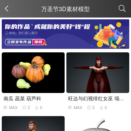
万圣节3D素材模型
取消
南瓜 蔬菜 葫芦科
旺达与幻视绯红女巫 塌陷模型
MAX
2
0
MAX
2
0