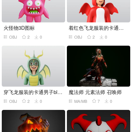
火怪物3D图标
着红色飞龙服装的卡通男孩
OBJ
2
0
OBJ
2
0
穿飞龙服装的卡通男子blender模型
魔法师 元素法师 召唤师
OBJ
2
0
MA/MB
7
0