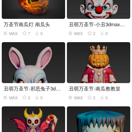
万圣节南瓜灯 南瓜头
丑萌万圣节-小丑3dmax素模
MAX
7
0
MAX
2
0
丑萌万圣节-邪恶兔子3dmax素模
丑萌万圣节-南瓜教教皇
MAX
2
0
MAX
2
0