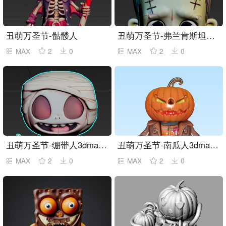
丑萌万圣节-骷髅人
丑萌万圣节-弗兰肯斯坦素模
MAX
2
0
MAX
2
0
丑萌万圣节-绷带人3dmax素模
丑萌万圣节-南瓜人3dmax素模
MAX
2
0
MAX
2
0