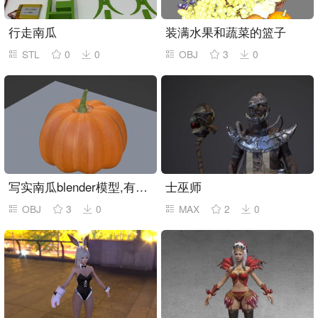
行走南瓜
装满水果和蔬菜的篮子
STL
0
0
OBJ
3
0
写实南瓜blender模型,有obj格式
士巫师
OBJ
3
0
MAX
2
0