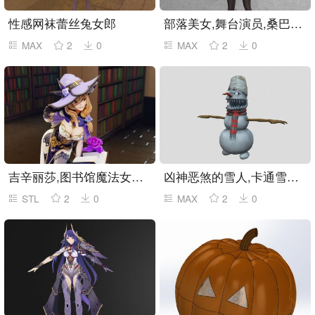
性感网袜蕾丝兔女郎
部落美女,舞台演员,桑巴舞美女
MAX
2
0
MAX
2
0
吉辛丽莎,图书馆魔法女孩手办stl模型
凶神恶煞的雪人,卡通雪人,雪人怪物
STL
2
0
MAX
2
0