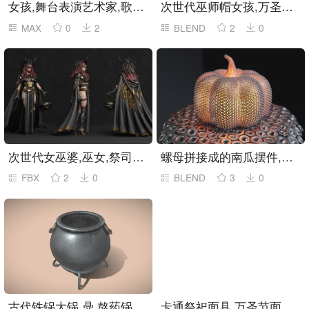
女孩,舞台表演艺术家,歌唱家3dmax模型
次世代巫师帽女孩,万圣节装扮blender模型
MAX
0
2
BLEND
2
0
次世代女巫婆,巫女,祭司blender模型
螺母拼接成的南瓜摆件,工业风摆件blender模型
FBX
2
0
BLEND
3
0
古代铁锅大锅,鼎,熬药锅,野外炊具
卡通祭祀面具,万圣节面具,玛雅面具