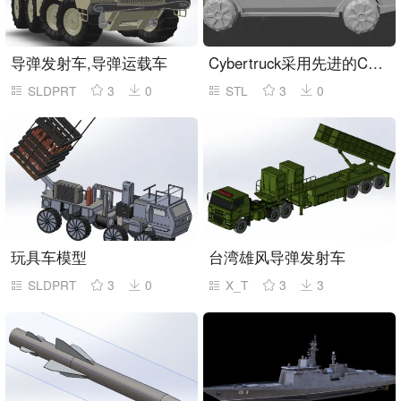
导弹发射车,导弹运载车
Cybertruck采用先进的Counter-RAM技术
SLDPRT
3
0
STL
3
0
玩具车模型
台湾雄风导弹发射车
SLDPRT
3
0
X_T
3
3