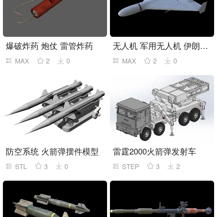
爆破炸药 炮仗 雷管炸药
无人机 军用无人机 伊朗小摩托侦查飞机 导弹无人机
MAX
2
0
MAX
2
0
防空系统 火箭弹摆件模型
雷霆2000火箭弹发射车
STL
3
0
STEP
3
2