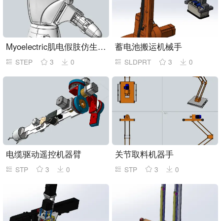
Myoelectric肌电假肢仿生手臂
蓄电池搬运机械手
STEP
3
0
SLDPRT
3
0
电缆驱动遥控机器臂
关节取料机器手
STP
3
0
STP
3
0