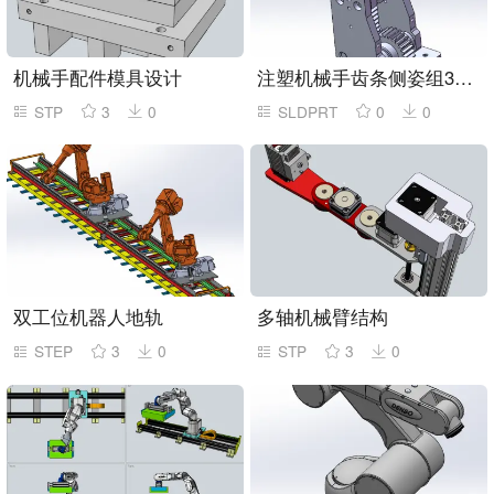
机械手配件模具设计
注塑机械手齿条侧姿组32-40模型
STP
3
0
SLDPRT
0
0
双工位机器人地轨
多轴机械臂结构
STEP
3
0
STP
3
0