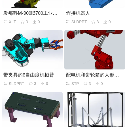
发那科M-900iB700工业机器人
焊接机器人
X_T
3
0
SLDPRT
3
0
带夹具的6自由度机械臂
配电机和齿轮箱的人形机器人
SLDPRT
3
0
STP
3
0