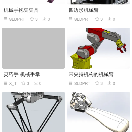
机械手抱夹夹具
四边形机械臂
SLDPRT
3
0
SLDPRT
3
0
灵巧手 机械手掌
带夹持机构的机械臂
X_T
3
0
SLDPRT
3
0