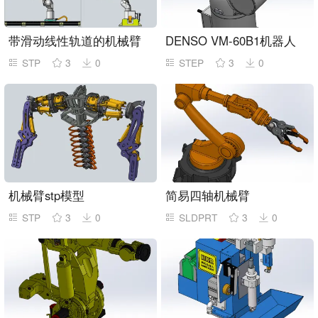
带滑动线性轨道的机械臂
DENSO VM-60B1机器人
STP
3
0
STEP
3
0
机械臂stp模型
简易四轴机械臂
STP
3
0
SLDPRT
3
0