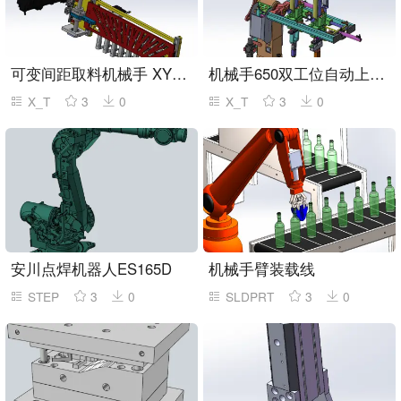
可变间距取料机械手 XY排片机构
机械手650双工位自动上下料机
X_T
3
0
X_T
3
0
安川点焊机器人ES165D
机械手臂装载线
STEP
3
0
SLDPRT
3
0