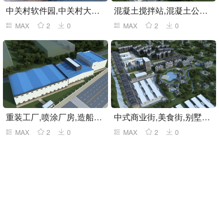
中关村软件园,中关村大街,中关村科技园区鸟瞰设计3D模型
混凝土搅拌站,混凝土公司综合楼,商砼公司厂房大楼
MAX
2
0
MAX
2
0
重装工厂,喷涂厂房,造船厂3dmax模型
中式商业街,美食街,别墅洋房,交易市场整体设计3dmax模型
MAX
2
0
MAX
2
0