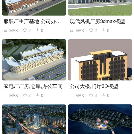
服装厂生产基地 公司办公楼 厂房
现代风机厂房3dmax模型
MAX
2
0
MAX
2
0
家电厂厂房,仓库,办公车间
公司大楼,门厅3D模型
MAX
2
0
MAX
3
0