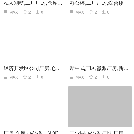
私人别墅,工厂厂房,仓库,洋房3dmax模型
办公楼,工厂厂房,综合楼
MAX
2
0
MAX
2
0
经济开发区公司厂房,仓库,办公楼3D模型
新中式厂区,徽派厂房,新中式职工宿舍
MAX
2
0
MAX
2
0
厂房,仓库,办公楼一体3D模型
工业园办公楼,厂区,厂房,仓库3D模型