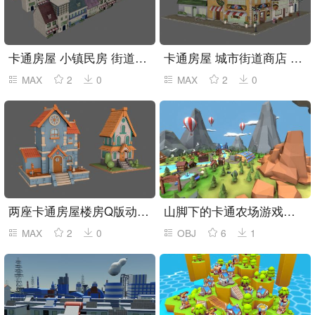
卡通房屋 小镇民房 街道房屋
卡通房屋 城市街道商店 卡通商铺建筑
MAX
2
0
MAX
2
0
两座卡通房屋楼房Q版动漫游戏场景建筑
山脚下的卡通农场游戏场景obj模型
MAX
2
0
OBJ
6
1