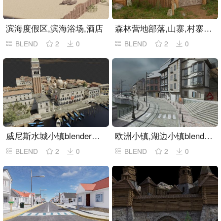
滨海度假区,滨海浴场,酒店
森林营地部落,山寨,村寨blender模型
BLEND
2
0
BLEND
2
0
威尼斯水城小镇blender模型
欧洲小镇,湖边小镇blender模型
BLEND
2
0
BLEND
2
0