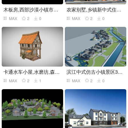
木板房,西部沙漠小镇市场,戈壁酒吧,中世纪商铺
农家别墅,乡镇新中式住房住宅
MAX
2
0
MAX
2
0
卡通水车小屋,水磨坊,森林木屋
滨江中式仿古小镇景区3dmax模型
MAX
2
1
MAX
2
0