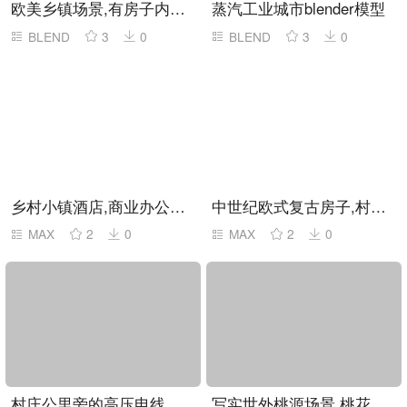
欧美乡镇场景,有房子内部构造,blend格式
蒸汽工业城市blender模型
BLEND
3
0
BLEND
3
0
乡村小镇酒店,商业办公楼,乡村建筑
中世纪欧式复古房子,村庄楼房,阁楼别墅
MAX
2
0
MAX
2
0
村庄公里旁的高压电线杆场景3dmax模型
写实世外桃源场景,桃花源,山林植物树,小溪,桃园