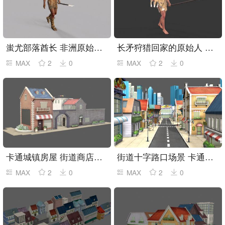
蚩尤部落酋长 非洲原始人 野人
长矛狩猎回家的原始人 穴居人 野人
MAX
2
0
MAX
2
0
卡通城镇房屋 街道商店商铺 卡通小镇
街道十字路口场景 卡通房子 小镇场景
MAX
2
0
MAX
2
0