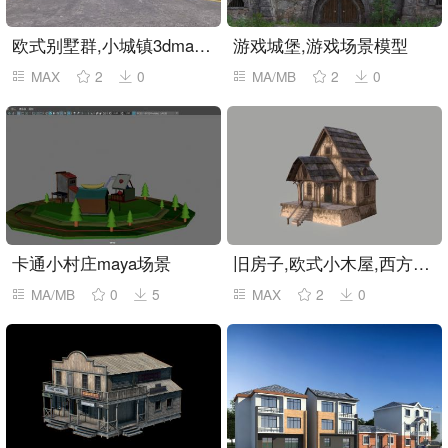
欧式别墅群,小城镇3dmax模型
游戏城堡,游戏场景模型
MAX
2
0
MA/MB
2
0
卡通小村庄maya场景
旧房子,欧式小木屋,西方住宅
MA/MB
0
5
MAX
2
0