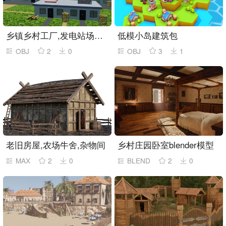
乡镇乡村工厂,发电站场景blender模型
低模小岛建筑包
OBJ
2
0
OBJ
3
1
老旧房屋,农场牛舍,杂物间
乡村庄园卧室blender模型
MAX
2
0
BLEND
2
0