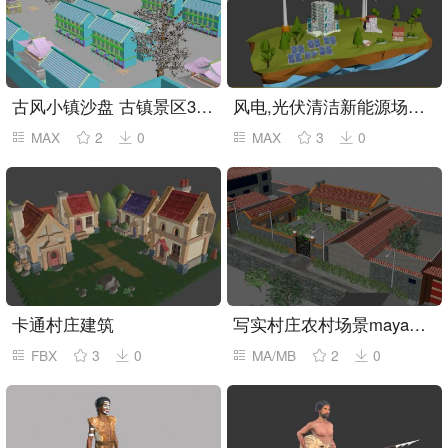
古风小镇沙盘 古镇景区3dmax模型
风电,光伏清洁新能源场景3dmax模型
MAX
2
0
MAX
3
0
卡通村庄建筑
写实村庄农村场景maya模型
FBX
3
0
MA/MB
2
0