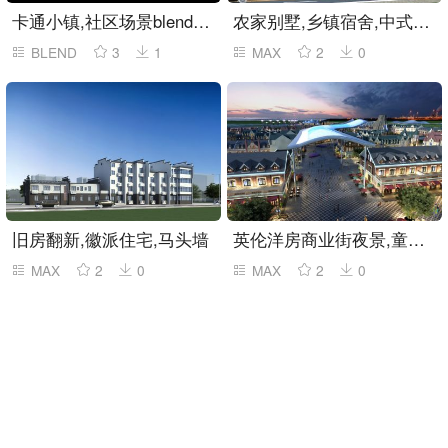
卡通小镇,社区场景blender模型
农家别墅,乡镇宿舍,中式住房3Dmax模型
BLEND
3
1
MAX
2
0
旧房翻新,徽派住宅,马头墙
英伦洋房商业街夜景,童话小镇,夜景商业街
MAX
2
0
MAX
2
0