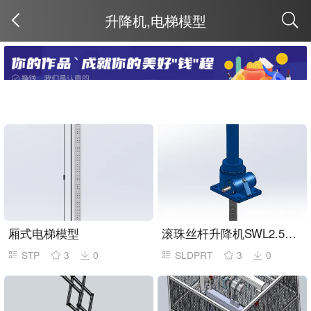
升降机,电梯模型
取消
厢式电梯模型
滚珠丝杆升降机SWL2.5TM-1BⅡ-300-FZ-A
STP
3
0
SLDPRT
3
0