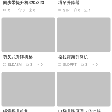
同步带提升机320x320
塔吊升降器
X_T
3
0
STP
0
1
剪叉式升降机格
格拉诺斯升降机
SLDASM
3
0
SLDPRT
3
0
绳索提升机构
电梯升降原理（传动解析图）