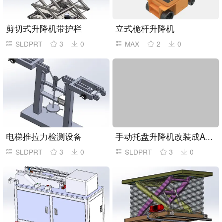
剪切式升降机带护栏
立式桅杆升降机
SLDPRT
3
0
MAX
2
0
电梯推拉力检测设备
手动托盘升降机改装成AGV设计
SLDPRT
3
0
SLDPRT
3
0