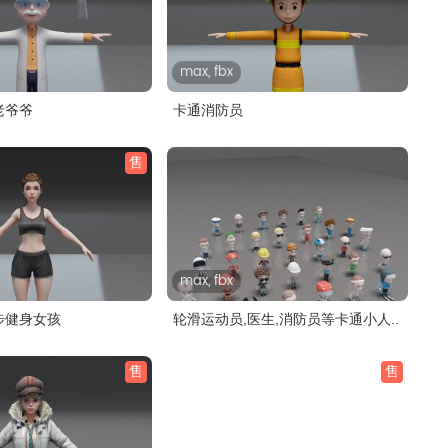
max, fbx
老爷爷
卡通消防员
售
max, fbx
步健身女孩
轮滑运动员,医生,消防员等卡通小人..
售
售