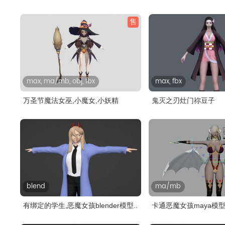
售
max, ma/mb, obj, fbx
max, fbx
万圣节魔法女巫,小魔女,小妖精
鬼灭之刃灶门祢豆子
blend
ma/mb
有绑定的学生,恶魔女孩blender模型..
卡通恶魔女孩maya模
定..