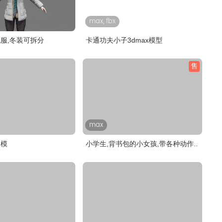
max, fbx
服,冬装可拆分
卡通功夫小子3dmax模型
售
max
白模
小学生,背书包的小女孩,带各种动作..