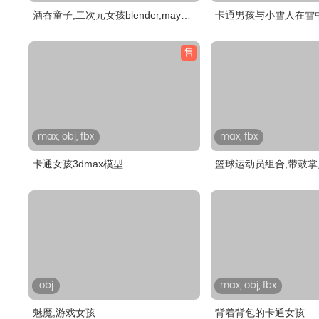
酒吞童子,二次元女孩blender,maya
卡通男孩与小雪人在雪
模..
bl..
售
max, obj, fbx
max, fbx
卡通女孩3dmax模型
篮球运动员组合,带鼓掌,热
obj
max, obj, fbx
魅魔,游戏女孩
背着背包的卡通女孩