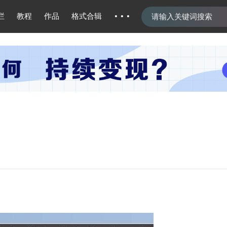
···
栏
教程
作品
格式合辑