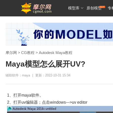
模型库
原创模型
专
摩尔网
>
CG教程
>
Autodesk Maya教程
Maya模型怎么展开UV?
辅助软件：maya
|
更新：2022-10-31 15:34
1、打开maya软件。
2、打开uv编辑器；点击windows--->uv editor