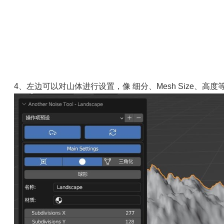
3、按“shift+a”键，选择“网格”--“Landscape”，创建一个山