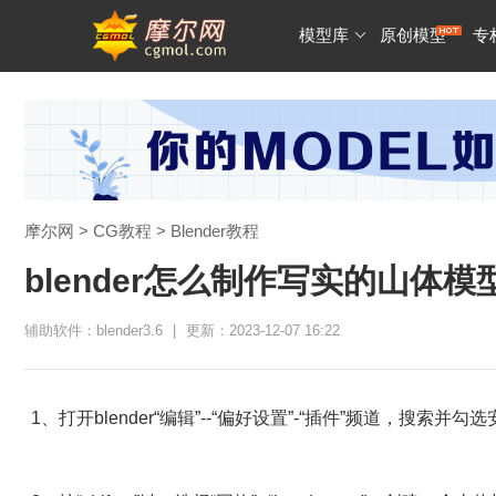
模型库
原创模型
专
摩尔网
>
CG教程
>
Blender教程
blender怎么制作写实的山体模
辅助软件：blender3.6
|
更新：2023-12-07 16:22
1、打开blender“编辑”--“偏好设置”-“插件”频道，搜索并勾选安装“