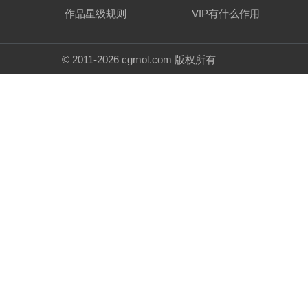
5、勾选“球形”，山体就变成了“石头”。
6、进入“雕刻模式”，取消“对称/锁定”中对“X”的选择，
分享：
上一篇：
Blender怎么创建圆柱体
评论