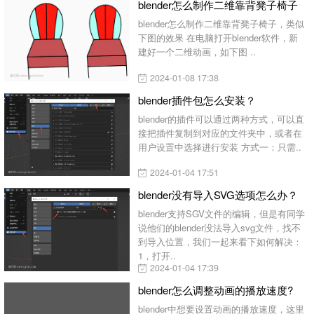
blender怎么制作二维靠背凳子椅子
blender怎么制作二维靠背凳子椅子，类似
下图的效果 在电脑打开blender软件，新
建好一个二维动画，如下图 ..
2024-01-08 17:38
blender插件包怎么安装？
blender的插件可以通过两种方式，可以直
接把插件复制到对应的文件夹中，或者在
用户设置中选择进行安装 方式一：只需..
2024-01-04 17:51
blender没有导入SVG选项怎么办？
blender支持SGV文件的编辑，但是有同学
说他们的blender没法导入svg文件，找不
到导入位置，我们一起来看下如何解决：
1，打开..
2024-01-04 17:39
blender怎么调整动画的播放速度?
blender中想要设置动画的播放速度，这里