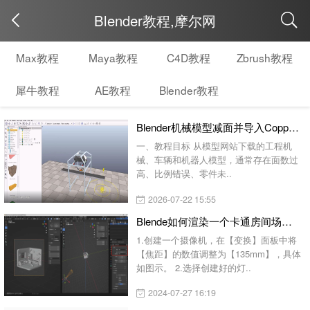
Blender教程,摩尔网
取消
Max教程
Maya教程
C4D教程
Zbrush教程
犀牛教程
AE教程
Blender教程
Blender机械模型减面并导入CoppeliaSim的完整流程
一、教程目标 从模型网站下载的工程机
械、车辆和机器人模型，通常存在面数过
高、比例错误、零件未..
2026-07-22 15:55
Blende如何渲染一个卡通房间场景,渲染+后期教程
1.创建一个摄像机，在【变换】面板中将
【焦距】的数值调整为【135mm】，具体
如图示。 2.选择创建好的灯..
2024-07-27 16:19