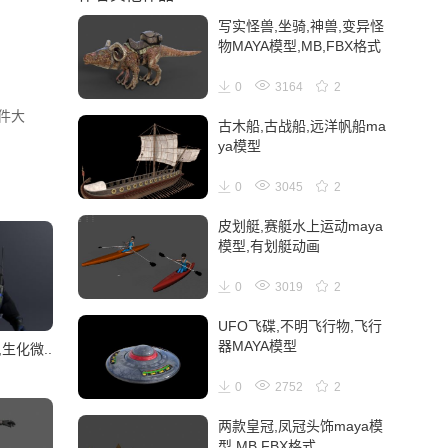
写实怪兽,坐骑,神兽,变异怪
物MAYA模型,MB,FBX格式
0
3164
2
文件大
古木船,古战船,远洋帆船ma
ya模型
0
3045
2
皮划艇,赛艇水上运动maya
模型,有划艇动画
0
3019
2
UFO飞碟,不明飞行物,飞行
器MAYA模型
生化微..
0
2752
2
两款皇冠,凤冠头饰maya模
型,MB,FBX格式