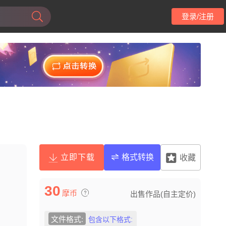
登录/注册
立即下载
格式转换
收藏
30
摩币
出售作品(自主定价)
文件格式:
包含以下格式: