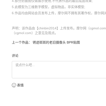
4.部分封面图仅做展示使用,不代表作品的最后成品效果;

5.此模型为三维数字模型，虚拟物品，非实体模型;

声明：该作品由【chinbin2014】上传发布。摩尔网（cgmo
（cgmol.com）之意见及观点。
上一个作品：
锈迹斑斑的老旧摄像头 BPR贴图
评论
表情