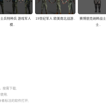
士兵特种兵 游戏军人
19世纪军人 欧美南北战游..
赛博朋克纳粹战士
模..
士..
按需下载;

用; 

者标注的软件打开;
