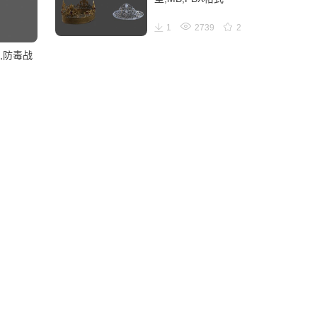
1
2739
2
,防毒战