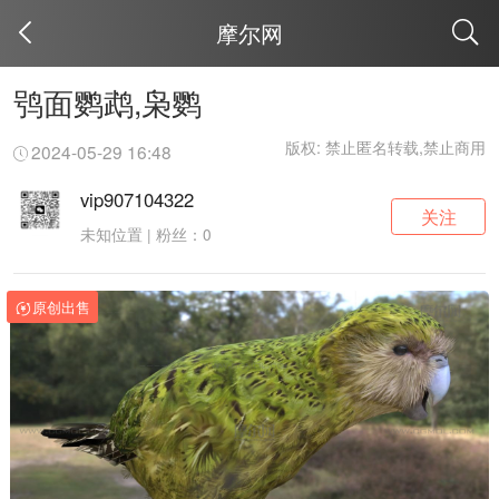
摩尔网
取消
鸮面鹦鹉,枭鹦
版权: 禁止匿名转载,禁止商用
2024-05-29 16:48
vip907104322
关注
未知位置 | 粉丝：0
原创出售