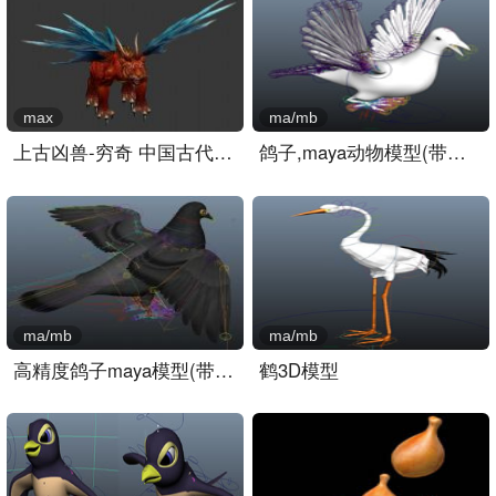
max
ma/mb
上古凶兽-穷奇 中国古代四..
鸽子,maya动物模型(带骨骼..
ma/mb
ma/mb
高精度鸽子maya模型(带贴图..
鹤3D模型