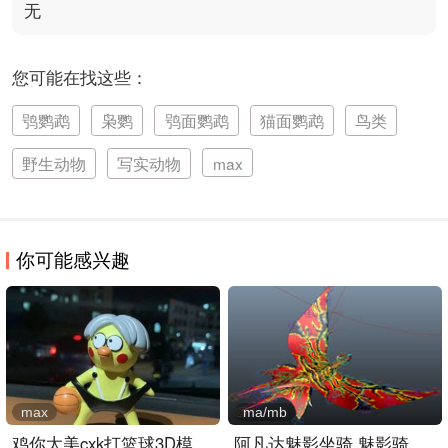
无
您可能在找这些：
鸮鹦鹉
枭鹦
鸮面鹦鹉
猫面鹦鹉
鸟类
野生动物
写实动物
max
你可能感兴趣
max
ma/mb
鸡你太美cxk打篮球3D模模型..
阿凡达魅影坐骑,魅影骑士3..