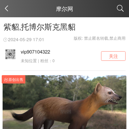
摩尔网
取消
紫貂,托博尔斯克黑貂
版权: 禁止匿名转载,禁止商用
2024-05-29 17:01
vip907104322
关注
未知位置 | 粉丝：0
原创出售