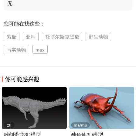
无
您可能在找这些：
紫貂
亚种
托博尔斯克黑貂
野生动物
写实动物
max
你可能感兴趣
ztl
ma/mb
雕刻恐龙3D模型
独角仙3D模型