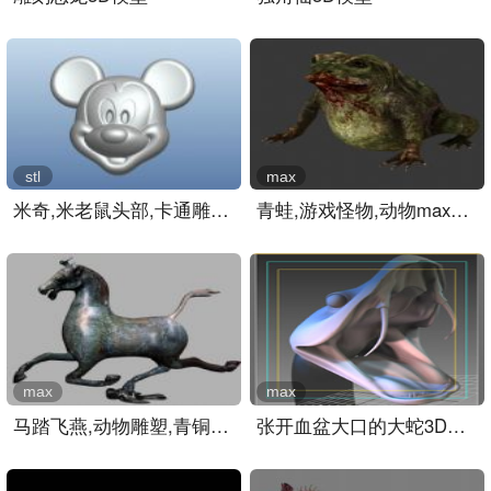
stl
max
米奇,米老鼠头部,卡通雕塑..
青蛙,游戏怪物,动物max3d模..
max
max
马踏飞燕,动物雕塑,青铜雕..
张开血盆大口的大蛇3D模型..