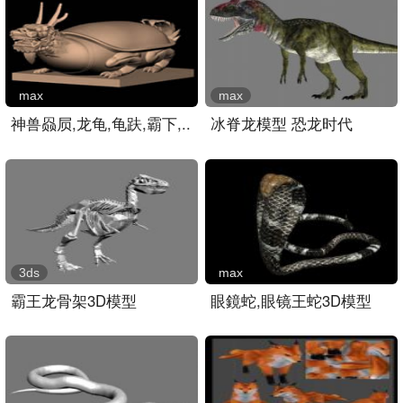
max
max
神兽赑屃,龙龟,龟趺,霸下,..
冰脊龙模型 恐龙时代
3ds
max
霸王龙骨架3D模型
眼鏡蛇,眼镜王蛇3D模型